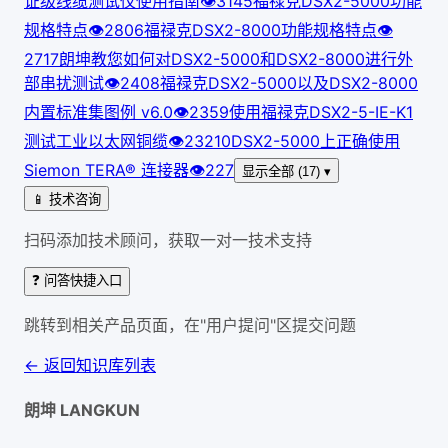
证级线缆测试仪使用指南
👁
314
5
福禄克DSX2-5000功能
规格特点
👁
280
6
福禄克DSX2-8000功能规格特点
👁
271
7
朗坤教您如何对DSX2-5000和DSX2-8000进行外
部串扰测试
👁
240
8
福禄克DSX2-5000以及DSX2-8000
内置标准集图例 v6.0
👁
235
9
使用福禄克DSX2-5-IE-K1
测试工业以太网铜缆
👁
232
10
DSX2-5000上正确使用
Siemon TERA® 连接器
👁
227
显示全部 (17) ▾
📱 技术咨询
扫码添加技术顾问，获取一对一技术支持
❓ 问答快捷入口
跳转到相关产品页面，在"用户提问"区提交问题
← 返回知识库列表
朗坤 LANGKUN