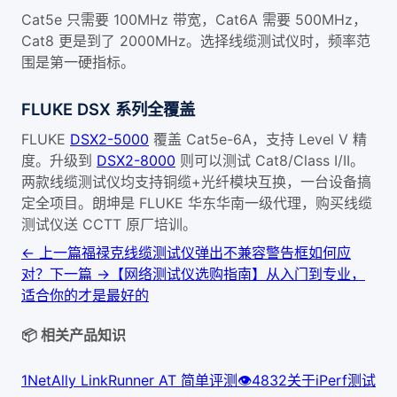
Cat5e 只需要 100MHz 带宽，Cat6A 需要 500MHz，
Cat8 更是到了 2000MHz。选择线缆测试仪时，频率范
围是第一硬指标。
FLUKE DSX 系列全覆盖
FLUKE
DSX2-5000
覆盖 Cat5e-6A，支持 Level V 精
度。升级到
DSX2-8000
则可以测试 Cat8/Class I/II。
两款线缆测试仪均支持铜缆+光纤模块互换，一台设备搞
定全项目。朗坤是 FLUKE 华东华南一级代理，购买线缆
测试仪送 CCTT 原厂培训。
← 上一篇
福禄克线缆测试仪弹出不兼容警告框如何应
对？
下一篇 →
【网络测试仪选购指南】从入门到专业，
适合你的才是最好的
📦 相关产品知识
1
NetAlly LinkRunner AT 简单评测
👁
483
2
关于iPerf测试