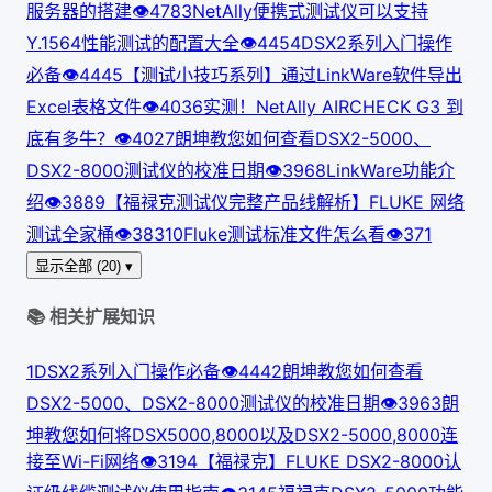
服务器的搭建
👁
478
3
NetAlly便携式测试仪可以支持
Y.1564性能测试的配置大全
👁
445
4
DSX2系列入门操作
必备
👁
444
5
【测试小技巧系列】通过LinkWare软件导出
Excel表格文件
👁
403
6
实测！NetAlly AIRCHECK G3 到
底有多牛？
👁
402
7
朗坤教您如何查看DSX2-5000、
DSX2-8000测试仪的校准日期
👁
396
8
LinkWare功能介
绍
👁
388
9
【福禄克测试仪完整产品线解析】FLUKE 网络
测试全家桶
👁
383
10
Fluke测试标准文件怎么看
👁
371
显示全部 (20) ▾
📚 相关扩展知识
1
DSX2系列入门操作必备
👁
444
2
朗坤教您如何查看
DSX2-5000、DSX2-8000测试仪的校准日期
👁
396
3
朗
坤教您如何将DSX5000,8000以及DSX2-5000,8000连
接至Wi-Fi网络
👁
319
4
【福禄克】FLUKE DSX2-8000认