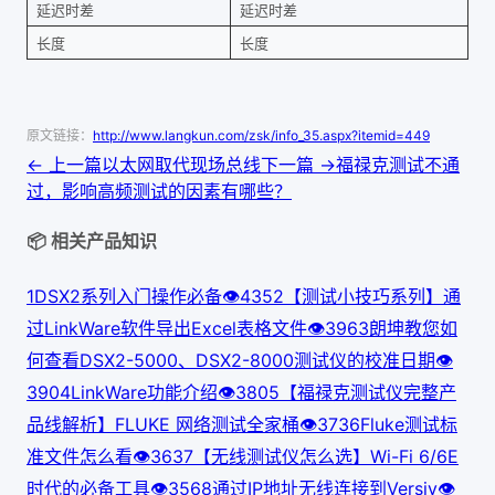
延迟时差
延迟时差
长度
长度
原文链接：
http://www.langkun.com/zsk/info_35.aspx?itemid=449
← 上一篇
以太网取代现场总线
下一篇 →
福禄克测试不通
过，影响高频测试的因素有哪些？
📦 相关产品知识
1
DSX2系列入门操作必备
👁
435
2
【测试小技巧系列】通
过LinkWare软件导出Excel表格文件
👁
396
3
朗坤教您如
何查看DSX2-5000、DSX2-8000测试仪的校准日期
👁
390
4
LinkWare功能介绍
👁
380
5
【福禄克测试仪完整产
品线解析】FLUKE 网络测试全家桶
👁
373
6
Fluke测试标
准文件怎么看
👁
363
7
【无线测试仪怎么选】Wi-Fi 6/6E
时代的必备工具
👁
356
8
通过IP地址无线连接到Versiv
👁