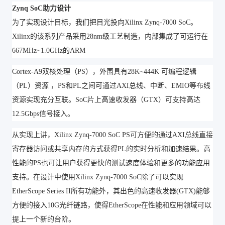
Zynq SoC助力设计
为了实现设计目标，我们把目光投向Xilinx Zynq-7000 SoC。
Xilinx的该系列产品采用28nm级工艺制造，内部集成了可运行在
667MHz~1.0GHz的ARM
Cortex-A9双核处理（PS），外围具有28K~444K 可编程逻辑
（PL）资源 ，PS和PL之间可通过AXI总线、中断、EMIO等布线
资源实现充分互联。SoC片上高速收发器（GTX）可支持高达
12.5Gbps信号接入。
从实现上讲，Xilinx Zynq-7000 SoC PS可方便的通过AXI总线直接
寄存器访问或共享内存的方式获得PL的实时分析和加速结果。高
性能的PS也可让用户获得更快的测试速度体验和更多的功能应用
支持。在设计中使用Xilinx Zynq-7000 SoC除了可以实现
EtherScope Series II所有功能外，其出色的高速收发器(GTX)能够
方便的接入10G光纤链路，使得EtherScope在性能和应用领域可以
提上一个新的台阶。