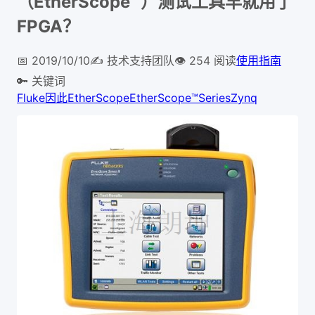
（EtherScope™）测试工具早就用了
FPGA？
📅
2019/10/10
✍️
技术支持团队
👁
254
阅读
使用指南
🔑 关键词
Fluke
因此
EtherScope
EtherScope™
Series
Zynq