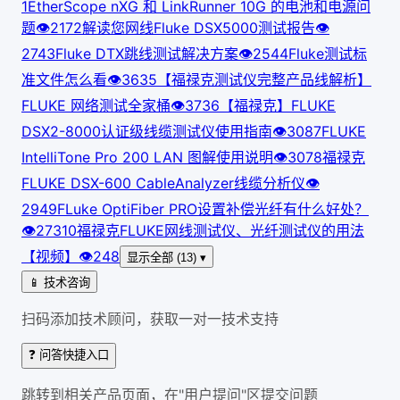
1
EtherScope nXG 和 LinkRunner 10G 的电池和电源问
题
👁
217
2
解读您网线Fluke DSX5000测试报告
👁
274
3
Fluke DTX跳线测试解决方案
👁
254
4
Fluke测试标
准文件怎么看
👁
363
5
【福禄克测试仪完整产品线解析】
FLUKE 网络测试全家桶
👁
373
6
【福禄克】FLUKE
DSX2-8000认证级线缆测试仪使用指南
👁
308
7
FLUKE
IntelliTone Pro 200 LAN 图解使用说明
👁
307
8
福禄克
FLUKE DSX-600 CableAnalyzer线缆分析仪
👁
294
9
FLuke OptiFiber PRO设置补偿光纤有什么好处？
👁
273
10
福禄克FLUKE网线测试仪、光纤测试仪的用法
【视频】
👁
248
显示全部 (13) ▾
📱 技术咨询
扫码添加技术顾问，获取一对一技术支持
❓ 问答快捷入口
跳转到相关产品页面，在"用户提问"区提交问题