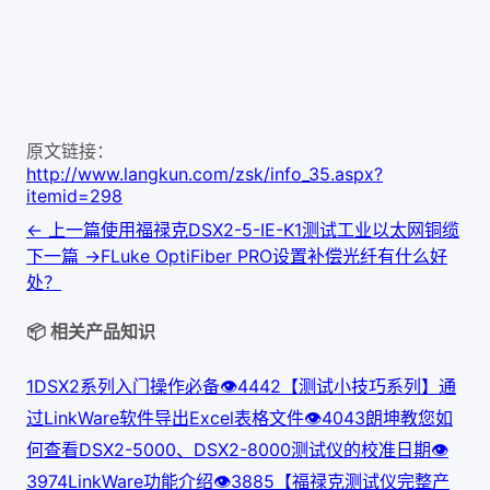
原文链接：
http://www.langkun.com/zsk/info_35.aspx?
itemid=298
← 上一篇
使用福禄克DSX2-5-IE-K1测试工业以太网铜缆
下一篇 →
FLuke OptiFiber PRO设置补偿光纤有什么好
处？
📦 相关产品知识
1
DSX2系列入门操作必备
👁
444
2
【测试小技巧系列】通
过LinkWare软件导出Excel表格文件
👁
404
3
朗坤教您如
何查看DSX2-5000、DSX2-8000测试仪的校准日期
👁
397
4
LinkWare功能介绍
👁
388
5
【福禄克测试仪完整产