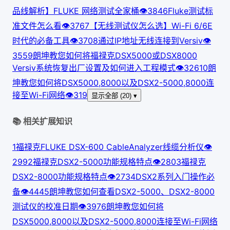
品线解析】FLUKE 网络测试全家桶
👁
384
6
Fluke测试标
准文件怎么看
👁
376
7
【无线测试仪怎么选】Wi-Fi 6/6E
时代的必备工具
👁
370
8
通过IP地址无线连接到Versiv
👁
355
9
朗坤教您如何将福禄克DSX5000或DSX8000
Versiv系统恢复出厂设置及如何进入工程模式
👁
326
10
朗
坤教您如何将DSX5000,8000以及DSX2-5000,8000连
接至Wi-Fi网络
👁
319
显示全部 (20) ▾
📚 相关扩展知识
1
福禄克FLUKE DSX-600 CableAnalyzer线缆分析仪
👁
299
2
福禄克DSX2-5000功能规格特点
👁
280
3
福禄克
DSX2-8000功能规格特点
👁
273
4
DSX2系列入门操作必
备
👁
444
5
朗坤教您如何查看DSX2-5000、DSX2-8000
测试仪的校准日期
👁
397
6
朗坤教您如何将
DSX5000,8000以及DSX2-5000,8000连接至Wi-Fi网络