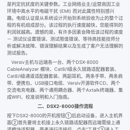
是判定抗扰度的关键参数。工业网络业主/运营商因工业
环境中高水平的电磁干扰 (EMI) 而对此属性特别感兴
趣。电缆认证是从系统设计开始到系统验收为止的整个过
程的有机组成部分。该过程的执行速度越快，您能得到的
利润就越高。遗憾的是，有许多因素会降低该过程的速度
－ 测试仪设置错误、测试限值错误、等待高技能技师分
析或解决故障、错误理解结果以及生成了客户无法理解的
测试报告。
Versiv主机与远端各一台、两个DSX-8000
CableAnalyzer 模块、Cat8/I级永久链路适配器套装、
Cat8/I级通道适配器套装、两副耳机、两条手带、两条肩
带、便携包、USB接口电缆、Versiv开源软件CD、两个
交流电充电器、两个通用耦合器、两个Axtalk终端器、集
成WIFI、校准说明和入门指南。
二、DSX2-8000操作流程
按下DSX2-8000的开机按钮①后启动设备，进入主机界
面②首先要将主机接上永久链路适配器而远端需接上通
道模块适配器，两者进行连接后，点击“工具”③进入工