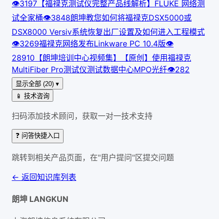
👁
319
7
【福禄克测试仪完整产品线解析】FLUKE 网络测
试全家桶
👁
384
8
朗坤教您如何将福禄克DSX5000或
DSX8000 Versiv系统恢复出厂设置及如何进入工程模式
👁
326
9
福禄克网络发布Linkware PC 10.4版
👁
289
10
【朗坤培训中心视频集】【原创】使用福禄克
MultiFiber Pro测试仪测试数据中心MPO光纤
👁
282
显示全部 (20) ▾
📱 技术咨询
扫码添加技术顾问，获取一对一技术支持
❓ 问答快捷入口
跳转到相关产品页面，在"用户提问"区提交问题
← 返回知识库列表
朗坤 LANGKUN