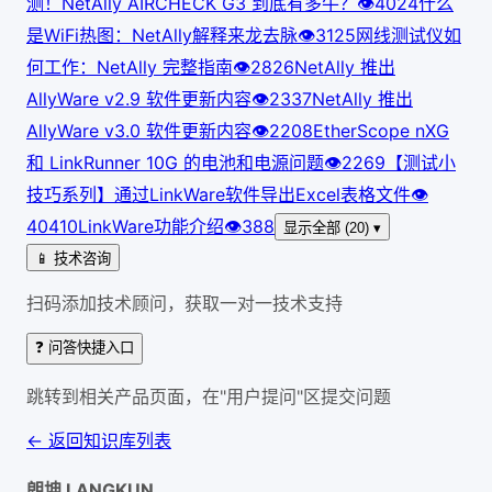
测！NetAlly AIRCHECK G3 到底有多牛？
👁
402
4
什么
是WiFi热图：NetAlly解释来龙去脉
👁
312
5
网线测试仪如
何工作：NetAlly 完整指南
👁
282
6
NetAlly 推出
AllyWare v2.9 软件更新内容
👁
233
7
NetAlly 推出
AllyWare v3.0 软件更新内容
👁
220
8
EtherScope nXG
和 LinkRunner 10G 的电池和电源问题
👁
226
9
【测试小
技巧系列】通过LinkWare软件导出Excel表格文件
👁
404
10
LinkWare功能介绍
👁
388
显示全部 (20) ▾
📱 技术咨询
扫码添加技术顾问，获取一对一技术支持
❓ 问答快捷入口
跳转到相关产品页面，在"用户提问"区提交问题
← 返回知识库列表
朗坤 LANGKUN