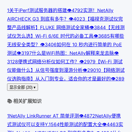
1
关于iPerf测试服务器的搭建
👁
479
2
实测！NetAlly
AIRCHECK G3 到底有多牛？
👁
402
3
【福禄克测试仪完
整产品线解析】FLUKE 网络测试全家桶
👁
384
4
【无线测
试仪怎么选】Wi-Fi 6/6E 时代的必备工具
👁
368
5
有哪些
无线安全类型？
👁
340
6
如何在 10 秒内进行简单的 PoE
测试
👁
319
7
什么是WiFi热图：NetAlly解释来龙去脉
👁
312
8
便携式网络分析仪如何工作？
👁
297
9
【Wi-Fi 测试
仪能做什么】从信号强度到漫游分析
👁
290
10
【网络测试
仪选购指南】从入门到专业，适合你的才是最好的
👁
289
显示全部 (20) ▾
📚 相关扩展知识
1
NetAlly LinkRunner AT 简单评测
👁
487
2
NetAlly便携
式测试仪可以支持Y.1564性能测试的配置大全
👁
446
3
实