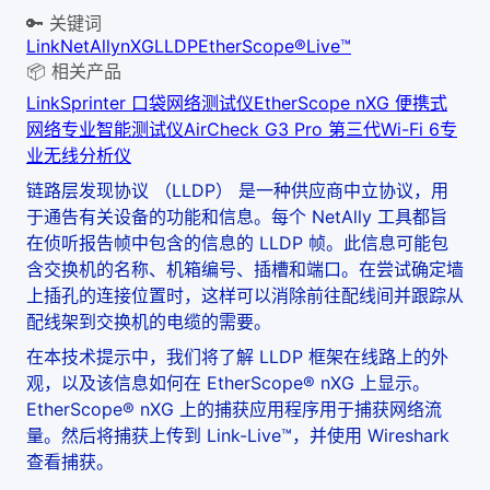
🔑 关键词
Link
NetAlly
nXG
LLDP
EtherScope®
Live™
📦 相关产品
LinkSprinter 口袋网络测试仪
EtherScope nXG 便携式
网络专业智能测试仪
AirCheck G3 Pro 第三代Wi-Fi 6专
业无线分析仪
链路层发现协议 （LLDP） 是一种供应商中立协议，用
于通告有关设备的功能和信息。每个 NetAlly 工具都旨
在侦听报告帧中包含的信息的 LLDP 帧。此信息可能包
含交换机的名称、机箱编号、插槽和端口。在尝试确定墙
上插孔的连接位置时，这样可以消除前往配线间并跟踪从
配线架到交换机的电缆的需要。
在本技术提示中，我们将了解 LLDP 框架在线路上的外
观，以及该信息如何在 EtherScope® nXG 上显示。
EtherScope® nXG 上的捕获应用程序用于捕获网络流
量。然后将捕获上传到 Link-Live™，并使用 Wireshark
查看捕获。