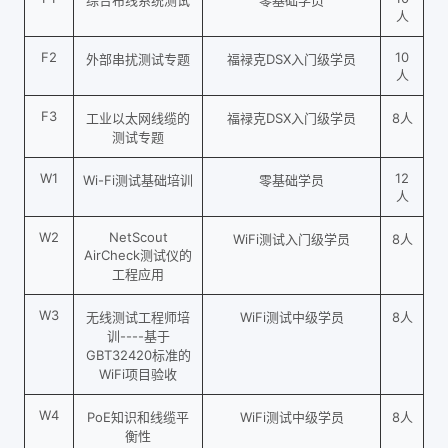
人
F2
10
外部串扰测试专题
福禄克DSX入门级学员
人
F3
工业以太网线缆的
福禄克DSX入门级学员
8人
测试专题
W1
12
Wi-Fi测试基础培训
零基础学员
人
W2
NetScout
WiFi测试入门级学员
8人
AirCheck测试仪的
工程应用
W3
无线测试工程师培
WiFi测试中级学员
8人
训----基于
GBT32420标准的
WiFi项目验收
W4
PoE知识和线缆平
WiFi测试中级学员
8人
衡性