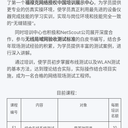
了第一个
福禄克网络授权中国培训展示中心
，为学员提供
更专业的仿真实操环境，使学员真正利用最先进的设备仪
器完成技能的学习实训，实现与岗位环境和技能完全一致
的
无缝链接
。
“
”
同时培训中心也积极和NetScout公司展开深度合
作，参与
无线局域网验收测试标准
的白皮书编写，结合多
年现场测试经验的积累，为学员提供丰富的测试案例，进
行深入讲解。
通过培训，使学员初步掌握布线测试以及WLAN测试
的基本方法，达到理论结合实际，实际操作结合项目实
施，成为一名合格的网络现场测试工程师。
目前课程：
课程
内容
对象
每期
培训
编号
名额
F1
10
综合布线系统测试
零基础学员