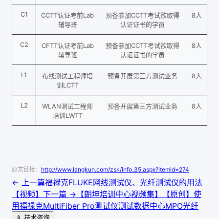
C1
CCTT认证考前Lab
预备参加CCTT考试欲取得
8人
辅导班
认证证书的学员
C2
CFTT认证考前Lab
预备参加CCTT考试欲取得
8人
辅导班
认证证书的学员
L1
布线测试工程师培
预备开展第三方测试业务
8人
训LCTT
L2
WLAN测试工程师
预备开展第三方测试业务
8人
培训LWTT
原文链接：
http://www.langkun.com/zsk/info_35.aspx?itemid=274
← 上一篇
福禄克FLUKE网线测试仪、光纤测试仪的用法
【视频】
下一篇 →
【朗坤培训中心视频集】【原创】使
用福禄克MultiFiber Pro测试仪测试数据中心MPO光纤
📱 技术咨询