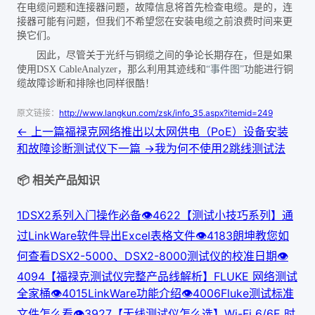
在电缆问题和连接器问题，故障信息将首先检查电缆。是的，连
接器可能有问题，但我们不希望您在安装电缆之前浪费时间来更
换它们。
因此，尽管关于光纤与铜缆之间的争论长期存在，但是如果
使用
DSX CableAnalyzer，那么利用其迹线和
“事件图”
功能进行铜
缆故障诊断和排除也同样很酷！
原文链接：
http://www.langkun.com/zsk/info_35.aspx?itemid=249
← 上一篇
福禄克网络推出以太网供电（PoE）设备安装
和故障诊断测试仪
下一篇 →
我为何不使用2跳线测试法
📦 相关产品知识
1
DSX2系列入门操作必备
👁
462
2
【测试小技巧系列】通
过LinkWare软件导出Excel表格文件
👁
418
3
朗坤教您如
何查看DSX2-5000、DSX2-8000测试仪的校准日期
👁
409
4
【福禄克测试仪完整产品线解析】FLUKE 网络测试
全家桶
👁
401
5
LinkWare功能介绍
👁
400
6
Fluke测试标准
文件怎么看
👁
392
7
【无线测试仪怎么选】Wi-Fi 6/6E 时