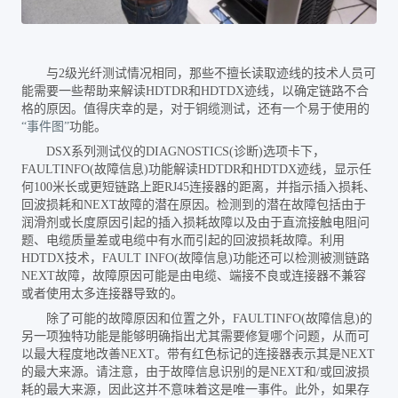
与
2级光纤测试情况相同，那些不擅长读取迹线的技术人员可
能需要一些帮助来解读HDTDR和HDTDX迹线，以确定链路不合
格的原因。值得庆幸的是，对于铜缆测试，还有一个易于使用的
“事件图”
功能。
DSX系列测试仪的DIAGNOSTICS(诊断)选项卡下，
FAULTINFO(故障信息)功能解读HDTDR和HDTDX迹线，显示任
何100米长或更短链路上距RJ45连接器的距离，并指示插入损耗、
回波损耗和NEXT故障的潜在原因。检测到的潜在故障包括由于
润滑剂或长度原因引起的插入损耗故障以及由于直流接触电阻问
题、电缆质量差或电缆中有水而引起的回波损耗故障。利用
HDTDX技术，FAULT INFO(故障信息)功能还可以检测被测链路
NEXT故障，故障原因可能是由电缆、端接不良或连接器不兼容
或者使用太多连接器导致的。
除了可能的故障原因和位置之外，
FAULTINFO(故障信息)的
另一项独特功能是能够明确指出尤其需要修复哪个问题，从而可
以最大程度地改善NEXT。带有红色标记的连接器表示其是NEXT
的最大来源。请注意，由于故障信息识别的是NEXT和/或回波损
耗的最大来源，因此这并不意味着这是唯一事件。此外，如果存