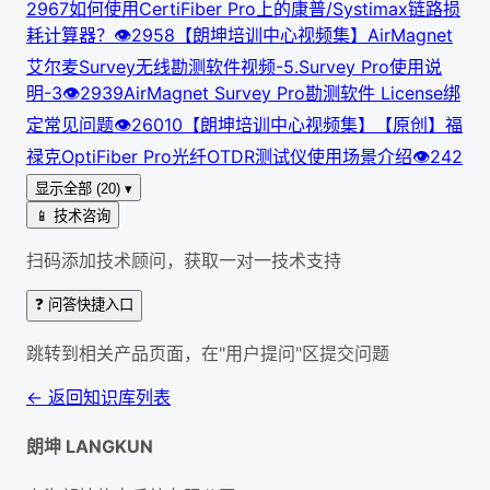
296
7
如何使用CertiFiber Pro上的康普/Systimax链路损
耗计算器？
👁
295
8
【朗坤培训中心视频集】AirMagnet
艾尔麦Survey无线勘测软件视频-5.Survey Pro使用说
明-3
👁
293
9
AirMagnet Survey Pro勘测软件 License绑
定常见问题
👁
260
10
【朗坤培训中心视频集】【原创】福
禄克OptiFiber Pro光纤OTDR测试仪使用场景介绍
👁
242
显示全部 (20) ▾
📱 技术咨询
扫码添加技术顾问，获取一对一技术支持
❓ 问答快捷入口
跳转到相关产品页面，在"用户提问"区提交问题
← 返回知识库列表
朗坤 LANGKUN