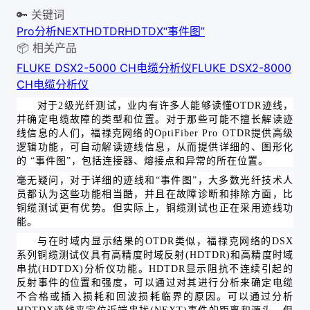
🔑 关键词
Pro
分析
NEXT
HDTDR
HDTDX
“事件图”
📦 相关产品
FLUKE DSX2-5000 CH电缆分析仪
FLUKE DSX2-8000
CH电缆分析仪
对于
2级光纤测试，业内有许多人能够读懂OTDR迹线，
并确定电缆故障的类型和位置。对于那些可能不擅长解读迹
线信息的人们，福禄克网络的OptiFiber Pro OTDR提供高级
逻辑功能，可自动解读迹线信息，从而提供详细的、图形化
的 “事件图”，包括连接器、熔接点和异常的所在位置。
毫无疑问，对于详细的迹线和
“事件图”，大多数光纤技术人
员都认为这些功能相当酷，并且在故障诊断和排除方面，比
铜缆测试更有优势。但实际上，铜缆测试也正在采用迹线功
能。
与在时域内显示结果的
OTDR类似，福禄克网络的DSX
系列铜缆测试仪具有高精度时域反射(HDTDR)和高精度时域
串扰(HDTDX)分析仪功能。HDTDR显示阻抗不连续引起的
反射事件的位置和强度，可以通过对其进行分析来确定电缆
不合格或插入损耗和回波损耗临界的原因。可以通过分析