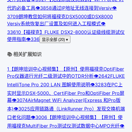
代的必备工具
👁
385
8
通过IP地址无线连接到Versiv
👁
370
9
朗坤教您如何将福禄克DSX5000或DSX8000
Versiv系统恢复出厂设置及如何进入工程模式
👁
336
10
【福禄克】FLUKE DSX2-8000认证级线缆测试仪
使用指南
👁
336
显示全部 (20) ▾
📚 相关扩展知识
1
【朗坤培训中心视频集】【原创】使用福禄克OptiFiber
Pro仪器进行光纤二级测试中的OTDR分析
👁
264
2
FLUKE
IntelliTone Pro 200 LAN 图解使用说明
👁
328
3
在PC上
实时显示DSX-5000、CertiFiber Pro和OptiFiber Pro屏
幕
👁
307
4
AirMagnet WiFi Analyzer(Express 和Pro版
本)
👁
302
5
应用链路通（LinkRunner Pro）发现交换机端
口老化问题
👁
300
6
【朗坤培训中心视频集】【原创】使
用福禄克MultiFiber Pro测试仪测试数据中心MPO光纤
👁