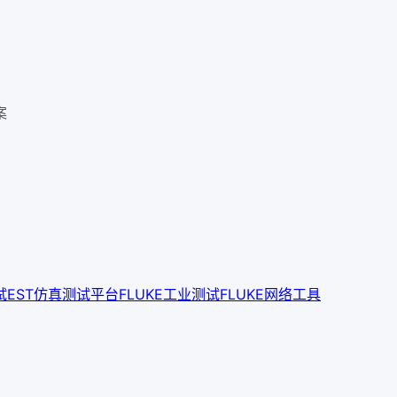
案
试
EST仿真测试平台
FLUKE工业测试
FLUKE网络工具