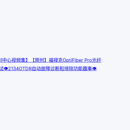
中心视频集】【原创】福禄克OptiFiber Pro光纤
试
👁
213
4
OTDR自动故障诊断和排除功能趣事
👁