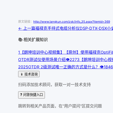
原文链接：
http://www.langkun.com/zsk/info_35.aspx?itemid=369
← 上一篇
福禄克手持式电缆分析仪DSP-DTX-DSX小
📚 相关扩展知识
1
【朗坤培训中心视频集】【原创】使用福禄克OptiFib
OTDR测试仪使用场景介绍
👁
227
3
【朗坤培训中心视频集
202
5
OTDR 2级测试唯一正确的方式是什么？
👁
184
6
📱 技术咨询
扫码添加技术顾问，获取一对一技术支持
❓ 问答快捷入口
跳转到相关产品页面，在"用户提问"区提交问题