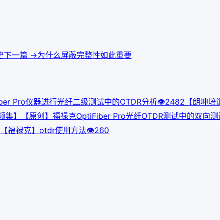
史
下一篇 →
为什么屏蔽完整性如此重要
er Pro仪器进行光纤二级测试中的OTDR分析
👁
248
2
【朗坤培训
】【原创】福禄克OptiFiber Pro光纤OTDR测试中的双向测
【福禄克】otdr使用方法
👁
260