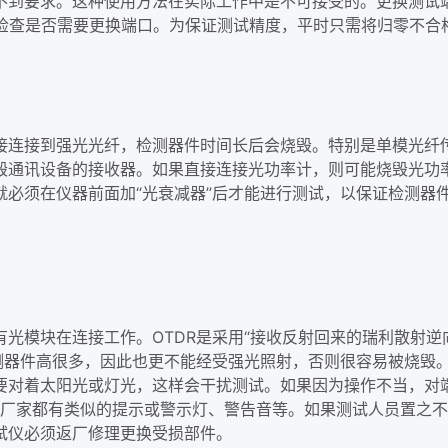
不到要求。这种使用方法在实际工作中是不可接受的。更换测试
要去检查是否需要更换端口。为保证测试精度，平时只需将归零不
接连接到强光光纤，检测器件时间长后会烧毁。特别是单模光纤
毁通讯设备的接收器。如果直接连接光功率计，则可能烧毁光功
就必须在仪器前面加“光衰减器”后才能进行测试，以保证检测器
光模块在连接工作。OTDR是采用“接收反射回来的瑞利散射逆
检测器件高很多，因此也更不能经受强光照射，否则很容易被烧毁
要对着太阳光或灯光，这样会干扰测试。如果因为操作不当，对端
DR厂家都有类似的提示或警示灯、警告音等。如果测试人员置之
试仪必须返厂修理更换受损部件。