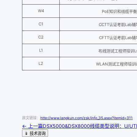
W4
PoE知识和线缆平
C1
CCTT认证考前Lab
C2
CFTT认证考前Lab
L1
布线测试工程师培训L
L2
WLAN测试工程师培训L
原文链接：
http://www.langkun.com/zsk/info_35.aspx?itemid=311
← 上一篇
DSX5000&DSX8000线缆类型说明：U/UTP,S
📱 技术咨询