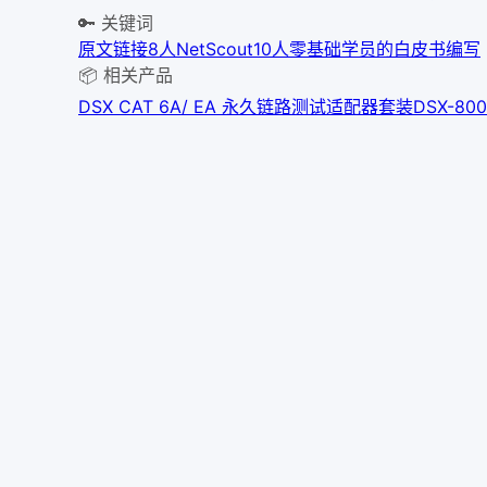
🔑 关键词
原文链接
8人
NetScout
10人
零基础学员
的白皮书编写
📦 相关产品
DSX CAT 6A/ EA 永久链路测试适配器套装
DSX-8