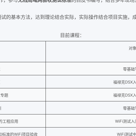
合作，参与
无线局域网验收测试标准
的白皮书编写，结合多年现场
测试的基本方法，达到理论结合实际，实际操作结合项目实施，
目前课程：
对
试
零基础
题
福禄克DSX
试专题
福禄克DSX
训
零基础
试仪的工程应用
WiFi测试
0标准的WiFi项目验收
WiFi测试