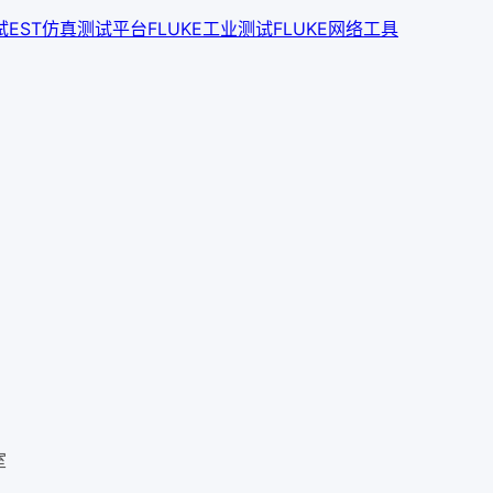
试
EST仿真测试平台
FLUKE工业测试
FLUKE网络工具
室