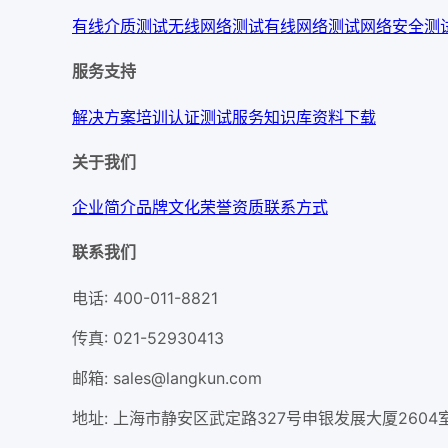
有线介质测试
无线网络测试
有线网络测试
网络安全测
服务支持
解决方案
培训认证
测试服务
知识库
资料下载
关于我们
企业简介
品牌文化
荣誉资质
联系方式
联系我们
电话
:
400-011-8821
传真
:
021-52930413
邮箱
:
sales@langkun.com
地址
:
上海市静安区武定路327号申银发展大厦2604