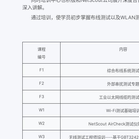
同时培训中心也积极和NetScout公司展开深度
深入讲解。
通过培训，使学员初步掌握布线测试以及WLAN
课程
内容
编号
F1
综合布线系统测
F2
外部串扰测试专
F3
工业以太网线缆的测
W1
Wi-Fi测试基础培
W2
NetScout AirCheck测
W3
无线测试工程师培训----基于GBT3242