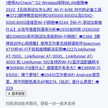
1
使用AirCheck™ G2 Wireless排除WLAN故障
👁
252
2
【无线测试仪怎么选】Wi-Fi 6/6E 时代的必备工具
👁
372
3
朗坤教您如何将DSX5000,8000以及DSX2-
5000,8000连接至Wi-Fi网络
👁
324
4
【Wi-Fi 测试仪能做
什么】从信号强度到漫游分析
👁
293
5
如何将 DSX5000
或DSX8000系列测试仪连接到Wi-Fi网络？
👁
236
6
【朗
坤培训中心视频集】使用艾尔麦无线频谱软件Spectrum
XT分析Wi-Fi干扰和故障解决实例
👁
222
7
LinkRunner
AT-1500、LinkRunner AT-3000、LinkRunner AT-
4000 和 LinkRunner 10G支持的Wi-Fi/蓝牙适配器网卡
👁
306
8
Wi-Fi6是什么？速度提升有多大？
👁
236
9
Wi-Fi
6与5G：哪个更快？
👁
204
10
艾尔麦WiFi Analyzer首页
里，用不同颜色表示AP和STA（站点）是什么意思？
👁
229
📱 技术咨询
扫码添加技术顾问，获取一对一技术支持