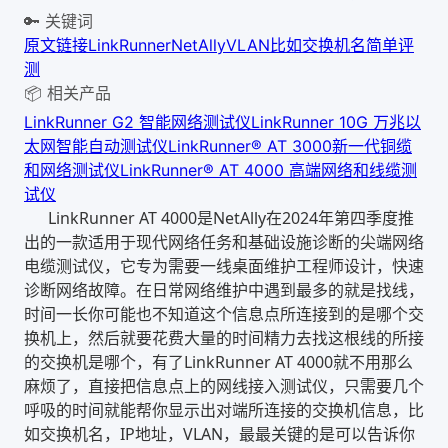
🔑 关键词
原文链接
LinkRunner
NetAlly
VLAN
比如交换机名
简单评
测
📦 相关产品
LinkRunner G2 智能网络测试仪
LinkRunner 10G 万兆以
太网智能自动测试仪
LinkRunner® AT 3000新一代铜缆
和网络测试仪
LinkRunner® AT 4000 高端网络和线缆测
试仪
LinkRunner AT 4000是NetAlly在2024年第四季度推
出的一款适用于现代网络任务和基础设施诊断的尖端网络
电缆测试仪，它专为需要一线桌面维护工程师设计，快速
诊断网络故障。在日常网络维护中遇到最多的就是找线，
时间一长你可能也不知道这个信息点所连接到的是哪个交
换机上，然后就要花费大量的时间精力去找这根线的所接
的交换机是哪个，有了LinkRunner AT 4000就不用那么
麻烦了，直接把信息点上的网线接入测试仪，只需要几个
呼吸的时间就能帮你显示出对端所连接的交换机信息，比
如交换机名，IP地址，VLAN，最最关键的是可以告诉你