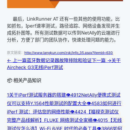
最后，LinkRunner AT 还有一些其他的使用功能，比
如抓包，Iperf速率测试，路径追踪、网络设备发现并生
成拓扑图等。所有测试数据可以传到NetAlly的云端进行
分析，方便了部门的团队协作，快速处理问题的能力。
原文链接：
http://www.langkun.com/zsk/info_35.aspx?itemid=630
← 上一篇
蓝牙数据记录器故障排除和验证
下一篇 →
关于
Aircheck G3无线iPerf测试
📦 相关产品知识
1
关于iPerf测试服务器的搭建
👁
491
2
NetAlly便携式测试
仪可以支持Y.1564性能测试的配置大全
👁
458
3
如何进行
iPerf 测试：评估您的网络性能
👁
442
4
【福禄克测试仪
完整产品线解析】FLUKE 网络测试全家桶
👁
401
5
【无线
测试仪怎么选】Wi-Fi 6/6E 时代的必备工具
👁
386
6
如何