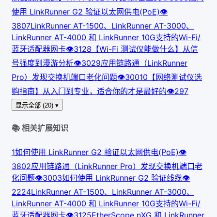
使用 LinkRunner G2 验证以太网供电(PoE)
👁
380
7
LinkRunner AT-1500、LinkRunner AT-3000、
LinkRunner AT-4000 和 LinkRunner 10G支持的Wi-Fi/
蓝牙适配器网卡
👁
312
8
【Wi-Fi 测试仪能做什么】从信
号强度到漫游分析
👁
302
9
应用链路通（LinkRunner
Pro）发现交换机端口老化问题
👁
300
10
【网络测试仪选
购指南】从入门到专业，适合你的才是最好的
👁
297
显示全部 (20) ▾
📚 相关扩展知识
1
如何使用 LinkRunner G2 验证以太网供电(PoE)
👁
380
2
应用链路通（LinkRunner Pro）发现交换机端口老
化问题
👁
300
3
如何使用 LinkRunner G2 验证线缆
👁
222
4
LinkRunner AT-1500、LinkRunner AT-3000、
LinkRunner AT-4000 和 LinkRunner 10G支持的Wi-Fi/
蓝牙适配器网卡
👁
312
5
EtherScope nXG 和 LinkRunner