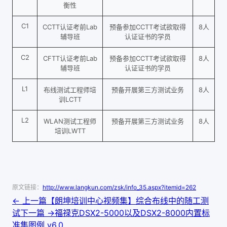
衡性
C1
CCTT认证考前Lab
预备参加CCTT考试欲取得
8人
辅导班
认证证书的学员
C2
CFTT认证考前Lab
预备参加CCTT考试欲取得
8人
辅导班
认证证书的学员
L1
布线测试工程师培
预备开展第三方测试业务
8人
训LCTT
L2
WLAN测试工程师
预备开展第三方测试业务
8人
培训LWTT
原文链接：
http://www.langkun.com/zsk/info_35.aspx?itemid=262
← 上一篇
【朗坤培训中心视频集】综合布线中的随工测
试
下一篇 →
福禄克DSX2-5000以及DSX2-8000内置标
准集图例 v6.0