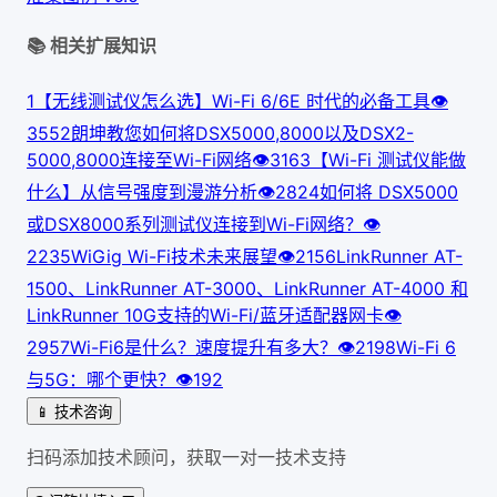
📚 相关扩展知识
1
【无线测试仪怎么选】Wi-Fi 6/6E 时代的必备工具
👁
355
2
朗坤教您如何将DSX5000,8000以及DSX2-
5000,8000连接至Wi-Fi网络
👁
316
3
【Wi-Fi 测试仪能做
什么】从信号强度到漫游分析
👁
282
4
如何将 DSX5000
或DSX8000系列测试仪连接到Wi-Fi网络？
👁
223
5
WiGig Wi-Fi技术未来展望
👁
215
6
LinkRunner AT-
1500、LinkRunner AT-3000、LinkRunner AT-4000 和
LinkRunner 10G支持的Wi-Fi/蓝牙适配器网卡
👁
295
7
Wi-Fi6是什么？速度提升有多大？
👁
219
8
Wi-Fi 6
与5G：哪个更快？
👁
192
📱 技术咨询
扫码添加技术顾问，获取一对一技术支持