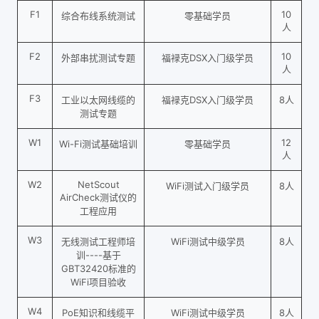
F1
10
综合布线系统测试
零基础学员
人
F2
10
外部串扰测试专题
福禄克DSX入门级学员
人
F3
工业以太网线缆的
福禄克DSX入门级学员
8人
测试专题
W1
12
Wi-Fi测试基础培训
零基础学员
人
W2
NetScout
WiFi测试入门级学员
8人
AirCheck测试仪的
工程应用
W3
无线测试工程师培
WiFi测试中级学员
8人
训----基于
GBT32420标准的
WiFi项目验收
W4
PoE知识和线缆平
WiFi测试中级学员
8人