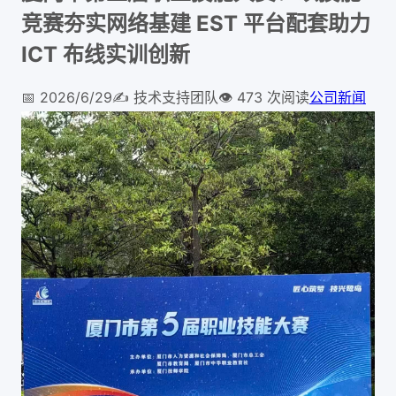
竞赛夯实网络基建 EST 平台配套助力
ICT 布线实训创新
📅
2026/6/29
✍️
技术支持团队
👁️
473
次阅读
公司新闻