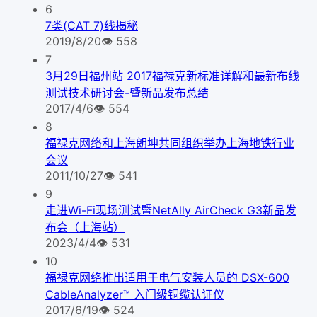
6
7类(CAT 7)线揭秘
2019/8/20
👁
558
7
3月29日福州站 2017福禄克新标准详解和最新布线
测试技术研讨会-暨新品发布总结
2017/4/6
👁
554
8
福禄克网络和上海朗坤共同组织举办上海地铁行业
会议
2011/10/27
👁
541
9
走进Wi-Fi现场测试暨NetAlly AirCheck G3新品发
布会（上海站）
2023/4/4
👁
531
10
福禄克网络推出适用于电气安装人员的 DSX-600
CableAnalyzer™ 入门级铜缆认证仪
2017/6/19
👁
524