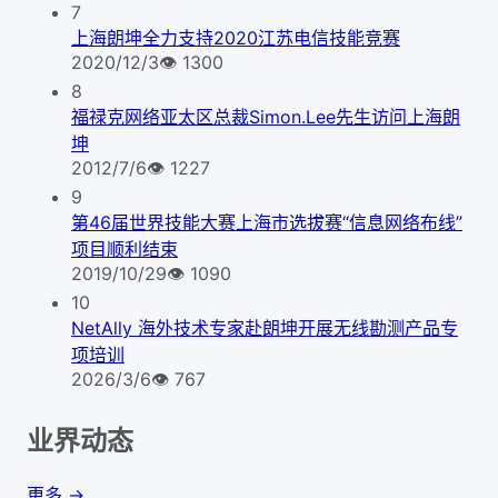
7
上海朗坤全力支持2020江苏电信技能竞赛
2020/12/3
👁
1300
8
福禄克网络亚太区总裁Simon.Lee先生访问上海朗
坤
2012/7/6
👁
1227
9
第46届世界技能大赛上海市选拔赛“信息网络布线”
项目顺利结束
2019/10/29
👁
1090
10
NetAlly 海外技术专家赴朗坤开展无线勘测产品专
项培训
2026/3/6
👁
767
业界动态
更多 →