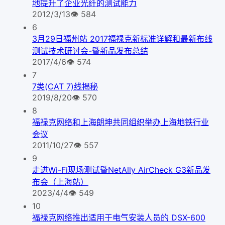
地提升了企业光纤的测试能力
2012/3/13
👁
584
6
3月29日福州站 2017福禄克新标准详解和最新布线
测试技术研讨会-暨新品发布总结
2017/4/6
👁
574
7
7类(CAT 7)线揭秘
2019/8/20
👁
570
8
福禄克网络和上海朗坤共同组织举办上海地铁行业
会议
2011/10/27
👁
557
9
走进Wi-Fi现场测试暨NetAlly AirCheck G3新品发
布会（上海站）
2023/4/4
👁
549
10
福禄克网络推出适用于电气安装人员的 DSX-600