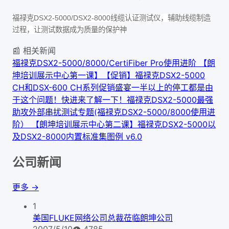
福禄克DSX2-5000/DSX2-8000线缆认证测试仪，辅助线缆制造
过程，让测试数据成为质量的保护神
📰 相关新闻
福禄克DSX2-5000/8000/CertiFiber Pro使用进阶 【朗
坤培训展示中心第一课】
【促销】福禄克DSX2-5000
CH和DSX-600 CH系列促销盛宴
一半以上的停工都是由
于这个问题！快进来了解一下！福禄克DSX2-5000最强
助攻
外部串扰测试专题(福禄克DSX2-5000/8000使用进
阶） 【朗坤培训展示中心第二课】
福禄克DSX2-5000以
及DSX2-8000内置标准集图例 v6.0
公司新闻
更多 →
1
美国FLUKE网络公司总裁莅临朗坤公司
2007/5/10
👁
4785