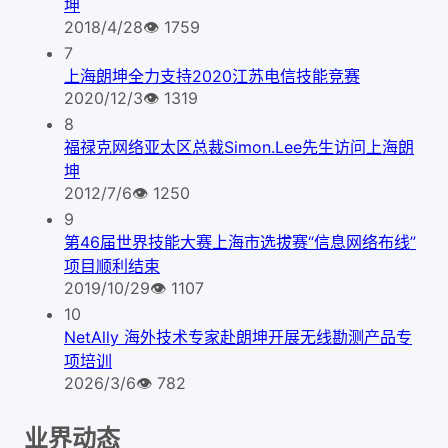
坤
2018/4/28
👁
1759
7
上海朗坤全力支持2020江苏电信技能竞赛
2020/12/3
👁
1319
8
福禄克网络亚太区总裁Simon.Lee先生访问上海朗
坤
2012/7/6
👁
1250
9
第46届世界技能大赛上海市选拔赛“信息网络布线”
项目顺利结束
2019/10/29
👁
1107
10
NetAlly 海外技术专家赴朗坤开展无线勘测产品专
项培训
2026/3/6
👁
782
业界动态