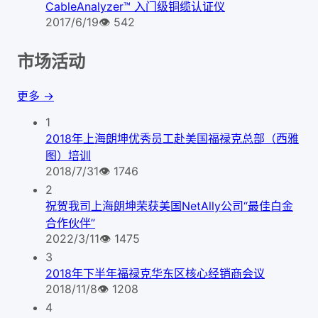
CableAnalyzer™ 入门级铜缆认证仪
2017/6/19
👁
542
市场活动
更多 →
1
2018年上海朗坤优秀员工赴美国福禄克总部（西雅
图）培训
2018/7/31
👁
1746
2
祝贺我司上海朗坤荣获美国NetAlly公司“最佳白金
合作伙伴”
2022/3/11
👁
1475
3
2018年下半年福禄克华东区核心经销商会议
2018/11/8
👁
1208
4