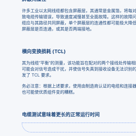
许多工业以太网线缆都包含屏蔽层，其通常是金属箔，将每对线
致电缆传输错误，导致速度减慢甚至全面故障。这样的故障
缆应与其路径共同屏蔽，单个屏蔽层的连通性都可能极大降
屏蔽层是否连通，或其是否两端接地。
横向变换损耗 (TCL)
其为线缆“平衡”的测量，该功能旨在配对的两个接线处传输
可能会对信号造成干扰，并使信号失真到接收设备无法识别的程度
发了 TCL 要求。
务必注意：根据上述要求，使用由制造商认证的电缆和连接
也可能使优质组件变的糟糕。
电缆测试意味着更长的正常运行时间