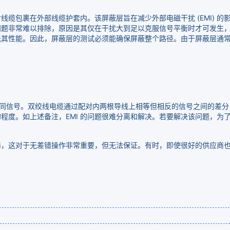
缆包裹在外部线缆护套内。该屏蔽层旨在减少外部电磁干扰 (EMI) 的影
问题非常难以排除，原因是其仅在干扰大到足以克服信号平衡时才可发生
低其性能。因此，屏蔽层的测试必须能确保屏蔽整个路径。由于屏蔽层通
相同信号。双绞线电缆通过配对内两根导线上相等但相反的信号之间的差
。如上述备注，EMI 的问题很难分离和解决。若要解决该问题，为了解决这个
器，这对于无差错操作非常重要，但无法保证。有时，即使很好的供应商