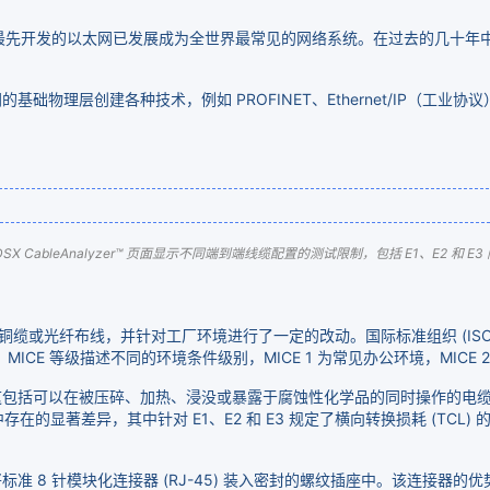
(PARC) 在 1970 年代最先开发的以太网已发展成为全世界最常见的网络系统。
层创建各种技术，例如 PROFINET、Ethernet/IP（工业协议）、E
. DSX CableAnalyzer™ 页面显示不同端到端线缆配置的测试限制，包括 E1、E2 和 E3
缆或光纤布线，并针对工厂环境进行了一定的改动。国际标准组织 (ISO) 
E 等级描述不同的环境条件级别，MICE 1 为常见办公环境，MICE 2
这包括可以在被压碎、加热、浸没或暴露于腐蚀性化学品的同时操作的电
要求中存在的显著差异，其中针对 E1、E2 和 E3 规定了横向转换损耗 (
 8 针模块化连接器 (RJ-45) 装入密封的螺纹插座中。该连接器的优