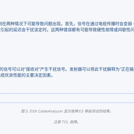
，则在两种情况下可能导致问题出现。首先，信号在通过电缆传播时会变弱 
缆引起的延迟会干扰该定时。这两种错误都有可能导致硬性故障或间歇性
的信号可以对“接收对”产生干扰信号。发射器可以将此干扰解释为“正在
电缆优良性能的主要决定因素。
图 3. DSX CableAnalyzer 显示故障 E3 等级测试的结果。
注意 TCL 故障。