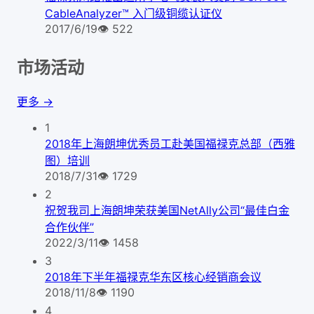
CableAnalyzer™ 入门级铜缆认证仪
2017/6/19
👁
522
市场活动
更多 →
1
2018年上海朗坤优秀员工赴美国福禄克总部（西雅
图）培训
2018/7/31
👁
1729
2
祝贺我司上海朗坤荣获美国NetAlly公司“最佳白金
合作伙伴”
2022/3/11
👁
1458
3
2018年下半年福禄克华东区核心经销商会议
2018/11/8
👁
1190
4