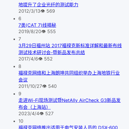
地提升了企业光纤的测试能力
2012/3/13
👁
569
6
7类(CAT 7)线揭秘
2019/8/20
👁
555
7
3月29日福州站 2017福禄克新标准详解和最新布线
测试技术研讨会-暨新品发布总结
2017/4/6
👁
552
8
福禄克网络和上海朗坤共同组织举办上海地铁行业
会议
2011/10/27
👁
540
9
走进Wi-Fi现场测试暨NetAlly AirCheck G3新品发
布会（上海站）
2023/4/4
👁
527
10
福禄克网络推出适用于电气安装人员的 DSX-600