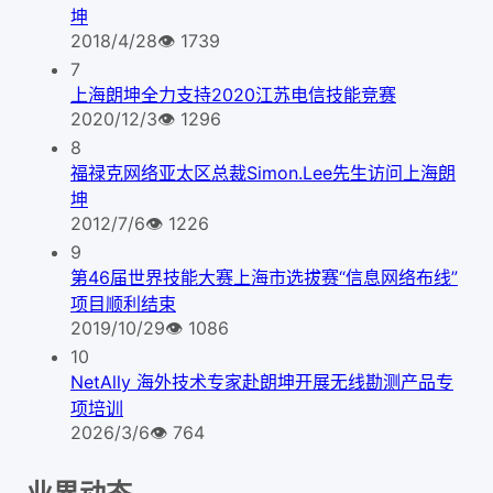
坤
2018/4/28
👁
1739
7
上海朗坤全力支持2020江苏电信技能竞赛
2020/12/3
👁
1296
8
福禄克网络亚太区总裁Simon.Lee先生访问上海朗
坤
2012/7/6
👁
1226
9
第46届世界技能大赛上海市选拔赛“信息网络布线”
项目顺利结束
2019/10/29
👁
1086
10
NetAlly 海外技术专家赴朗坤开展无线勘测产品专
项培训
2026/3/6
👁
764