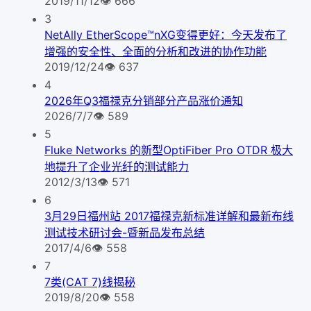
2019/11/12
👁
666
3
NetAlly EtherScope™nXG变得更好：今天发布了
增强的安全性、全面的分析和改进的协作功能
2019/12/24
👁
637
4
2026年Q3福禄克分销部分产品涨价通知
2026/7/7
👁
589
5
Fluke Networks 的新型OptiFiber Pro OTDR 极大
地提升了企业光纤的测试能力
2012/3/13
👁
571
6
3月29日福州站 2017福禄克新标准详解和最新布线
测试技术研讨会-暨新品发布总结
2017/4/6
👁
558
7
7类(CAT 7)线揭秘
2019/8/20
👁
558