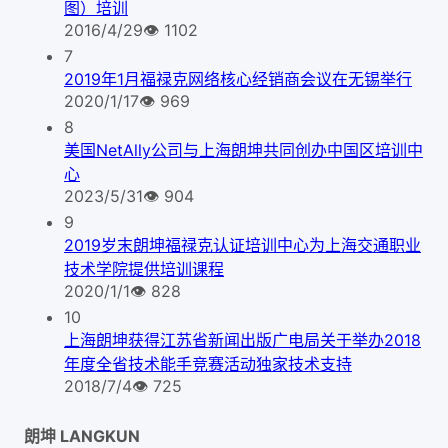
图）培训
2016/4/29
👁
1102
7
2019年1月福禄克网络核心经销商会议在无锡举行
2020/1/17
👁
969
8
美国NetAlly公司与上海朗坤共同创办中国区培训中
心
2023/5/31
👁
904
9
2019岁末朗坤福禄克认证培训中心为上海交通职业
技术学院提供培训课程
2020/1/1
👁
828
10
上海朗坤获得江苏省新闻出版广电局关于举办2018
年度全省技术能手竞赛活动独家技术支持
2018/7/4
👁
725
朗坤 LANGKUN