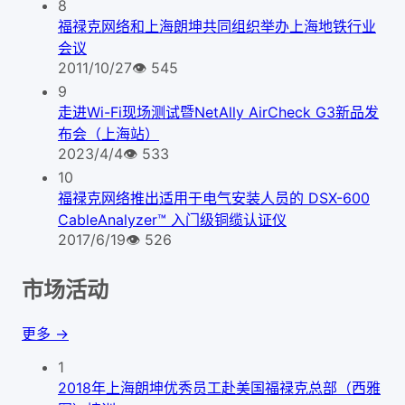
8
福禄克网络和上海朗坤共同组织举办上海地铁行业
会议
2011/10/27
👁
545
9
走进Wi-Fi现场测试暨NetAlly AirCheck G3新品发
布会（上海站）
2023/4/4
👁
533
10
福禄克网络推出适用于电气安装人员的 DSX-600
CableAnalyzer™ 入门级铜缆认证仪
2017/6/19
👁
526
市场活动
更多 →
1
2018年上海朗坤优秀员工赴美国福禄克总部（西雅