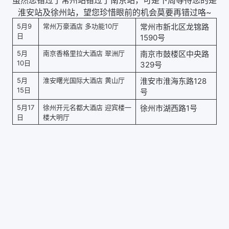
淮安站及徐州站，望您珍惜眼前的机会莫要再错过咯~
5月9
常州万豪酒店 多功能10厅
常州市新北区龙锦路
日
1590
号
5月
南京香格里拉大酒店 翠洲厅
南京市鼓楼区中央路
10日
329
号
5月
淮安曙光国际大酒店 黄山厅
128
淮安市淮海东路
15日
号
5月17
徐州开元名都大酒店 迎宾楼一
1
徐州市湖西路
号
日
楼大明厅