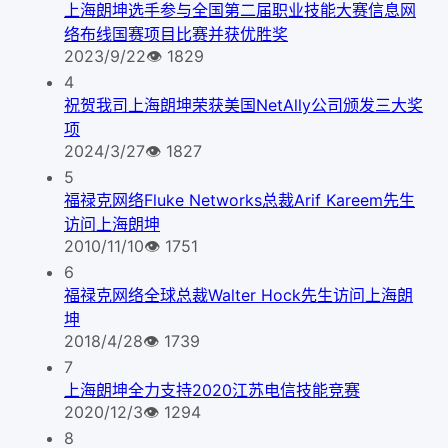
上海朗坤选手参与全国第二届职业技能大赛信息网
络布线国赛项目比赛并获优胜奖
2023/9/22
👁
1829
4
祝贺我司上海朗坤荣获美国NetAlly公司颁发三大奖
项
2024/3/27
👁
1827
5
福禄克网络Fluke Networks总裁Arif Kareem先生
访问上海朗坤
2010/11/10
👁
1751
6
福禄克网络全球总裁Walter Hock先生访问上海朗
坤
2018/4/28
👁
1739
7
上海朗坤全力支持2020江苏电信技能竞赛
2020/12/3
👁
1294
8