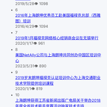
2019/5/28
👁
1098
6
2016年上海朗坤优秀员工赴美国福禄克总部（西雅
图）培训
2016/4/29
👁
1094
7
2019年1月福禄克网络核心经销商会议在无锡举行
2020/1/17
👁
961
8
美国NetAlly公司与上海朗坤共同创办中国区培训中
心
2023/5/31
👁
890
9
2019岁末朗坤福禄克认证培训中心为上海交通职业
技术学院提供培训课程
2020/1/1
👁
819
10
上海朗坤获得江苏省新闻出版广电局关于举办2018
年度全省技术能手竞赛活动独家技术支持