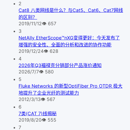
2
Cat8 八类网线是什么？与Cat5、Cat6、Cat7网线
的区别？
2019/11/12
👁
657
3
NetAlly EtherScope™nXG变得更好：今天发布了
增强的安全性、全面的分析和改进的协作功能
2019/12/24
👁
628
4
2026年Q3福禄克分销部分产品涨价通知
2026/7/7
👁
580
5
Fluke Networks 的新型OptiFiber Pro OTDR 极大
地提升了企业光纤的测试能力
2012/3/13
👁
567
6
7类(CAT 7)线揭秘
2019/8/20
👁
555
7