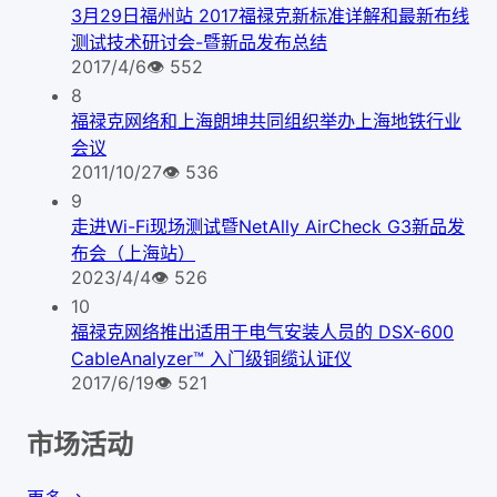
3月29日福州站 2017福禄克新标准详解和最新布线
测试技术研讨会-暨新品发布总结
2017/4/6
👁
552
8
福禄克网络和上海朗坤共同组织举办上海地铁行业
会议
2011/10/27
👁
536
9
走进Wi-Fi现场测试暨NetAlly AirCheck G3新品发
布会（上海站）
2023/4/4
👁
526
10
福禄克网络推出适用于电气安装人员的 DSX-600
CableAnalyzer™ 入门级铜缆认证仪
2017/6/19
👁
521
市场活动