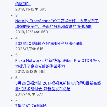
的区别？
2019/11/12
👁
695
3
NetAlly EtherScope™nXG变得更好：今天发布了
增强的安全性、全面的分析和改进的协作功能
2019/12/24
👁
660
4
2026年Q3福禄克分销部分产品涨价通知
2026/7/7
👁
615
5
Fluke Networks 的新型OptiFiber Pro OTDR 极大
地提升了企业光纤的测试能力
2012/3/13
👁
585
6
3月29日福州站 2017福禄克新标准详解和最新布线
测试技术研讨会-暨新品发布总结
2017/4/6
👁
577
7
7类(CAT 7)线揭秘