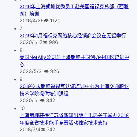
2016年上海朗坤优秀员工赴美国福禄克总部（西雅
图）培训
2016/4/29
👁
1120
7
2019年1月福禄克网络核心经销商会议在无锡举行
2020/1/17
👁
986
8
美国NetAlly公司与上海朗坤共同创办中国区培训中
心
2023/5/31
👁
926
9
2019岁末朗坤福禄克认证培训中心为上海交通职业
技术学院提供培训课程
2020/1/1
👁
842
10
上海朗坤获得江苏省新闻出版广电局关于举办2018
年度全省技术能手竞赛活动独家技术支持
2018/7/4
👁
742