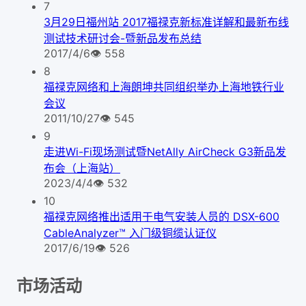
7
3月29日福州站 2017福禄克新标准详解和最新布线
测试技术研讨会-暨新品发布总结
2017/4/6
👁
558
8
福禄克网络和上海朗坤共同组织举办上海地铁行业
会议
2011/10/27
👁
545
9
走进Wi-Fi现场测试暨NetAlly AirCheck G3新品发
布会（上海站）
2023/4/4
👁
532
10
福禄克网络推出适用于电气安装人员的 DSX-600
CableAnalyzer™ 入门级铜缆认证仪
2017/6/19
👁
526
市场活动