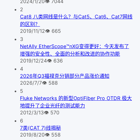
2024/1/20
👁
7044
2
Cat8 八类网线是什么？与Cat5、Cat6、Cat7网线
的区别？
2019/11/12
👁
665
3
NetAlly EtherScope™nXG变得更好：今天发布了
增强的安全性、全面的分析和改进的协作功能
2019/12/24
👁
636
4
2026年Q3福禄克分销部分产品涨价通知
2026/7/7
👁
588
5
Fluke Networks 的新型OptiFiber Pro OTDR 极大
地提升了企业光纤的测试能力
2012/3/13
👁
570
6
7类(CAT 7)线揭秘
2019/8/20
👁
558