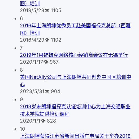
图）培训
2019/5/28
👁
1105
6
2016年上海朗坤优秀员工赴美国福禄克总部（西雅
图）培训
2016/4/29
👁
1102
7
2019年1月福禄克网络核心经销商会议在无锡举行
2020/1/17
👁
967
8
美国NetAlly公司与上海朗坤共同创办中国区培训中
心
2023/5/31
👁
904
9
2019岁末朗坤福禄克认证培训中心为上海交通职业
技术学院提供培训课程
2020/1/1
👁
828
10
上海朗坤获得江苏省新闻出版广电局关于举办2018