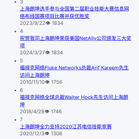
3
上海朗坤选手参与全国第二届职业技能大赛信息网
络布线国赛项目比赛并获优胜奖
2023/9/22
👁
1834
4
祝贺我司上海朗坤荣获美国NetAlly公司颁发三大奖
项
2024/3/27
👁
1834
5
福禄克网络Fluke Networks总裁Arif Kareem先生
访问上海朗坤
2010/11/10
👁
1756
6
福禄克网络全球总裁Walter Hock先生访问上海朗
坤
2018/4/28
👁
1746
7
上海朗坤全力支持2020江苏电信技能竞赛
2020/12/3
👁
1306