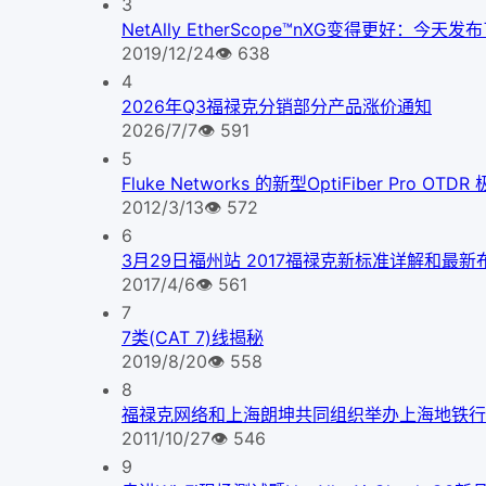
3
NetAlly EtherScope™nXG变得更好
2019/12/24
👁
638
4
2026年Q3福禄克分销部分产品涨价通知
2026/7/7
👁
591
5
Fluke Networks 的新型OptiFiber Pr
2012/3/13
👁
572
6
3月29日福州站 2017福禄克新标准详解和最
2017/4/6
👁
561
7
7类(CAT 7)线揭秘
2019/8/20
👁
558
8
福禄克网络和上海朗坤共同组织举办上海地铁行
2011/10/27
👁
546
9