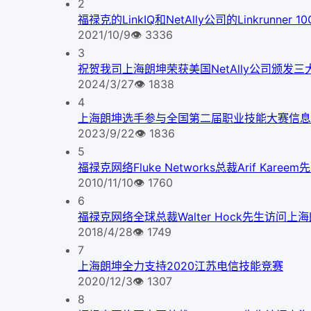
2
福禄克的LinkIQ和NetAlly公司的Linkrunner
2021/10/9
👁
3336
3
祝贺我司上海朗坤荣获美国NetAlly公司颁发三
2024/3/27
👁
1838
4
上海朗坤选手参与全国第二届职业技能大赛信息
2023/9/22
👁
1836
5
福禄克网络Fluke Networks总裁Arif Kare
2010/11/10
👁
1760
6
福禄克网络全球总裁Walter Hock先生访问上
2018/4/28
👁
1749
7
上海朗坤全力支持2020江苏电信技能竞赛
2020/12/3
👁
1307
8