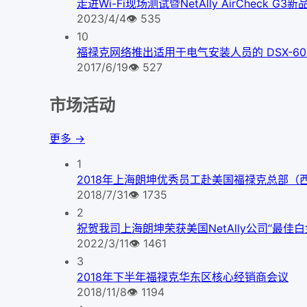
走进Wi-Fi现场测试暨NetAlly AirCheck 
2023/4/4
👁
535
10
福禄克网络推出适用于电气安装人员的 DSX-600 C
2017/6/19
👁
527
市场活动
更多 →
1
2018年上海朗坤优秀员工赴美国福禄克总部（
2018/7/31
👁
1735
2
祝贺我司上海朗坤荣获美国NetAlly公司“最佳
2022/3/11
👁
1461
3
2018年下半年福禄克华东区核心经销商会议
2018/11/8
👁
1194