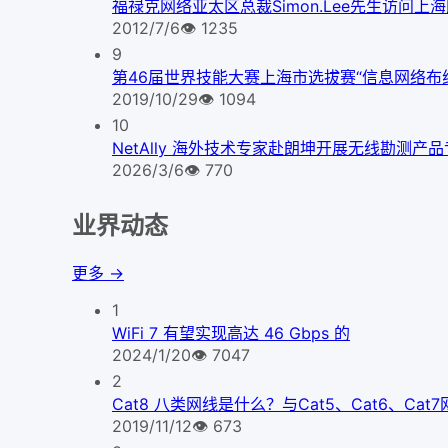
福禄克网络亚太区总裁Simon.Lee先生访问上
2012/7/6
👁
1235
9
第46届世界技能大赛上海市选拔赛“信息网络布
2019/10/29
👁
1094
10
NetAlly 海外技术专家赴朗坤开展无线勘测产
2026/3/6
👁
770
业界动态
更多 →
1
WiFi 7 有望实现高达 46 Gbps 的
2024/1/20
👁
7047
2
Cat8 八类网线是什么？与Cat5、Cat6、Ca
2019/11/12
👁
673