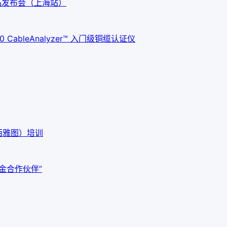
G3新品发布会（上海站）
ableAnalyzer™ 入门级铜缆认证仪
西雅图）培训
白金合作伙伴”