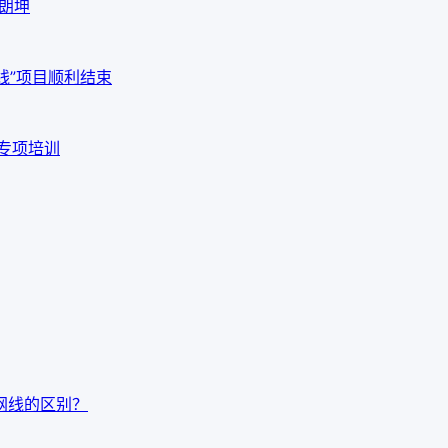
海朗坤
线”项目顺利结束
品专项培训
t7网线的区别？