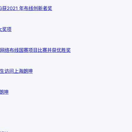
 10G获2021 年布线创新者奖
大奖项
网络布线国赛项目比赛并获优胜奖
em先生访问上海朗坤
海朗坤