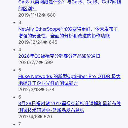
Cat8 八类网线是什么？与Cat5、Cat6、Cat7网线
的区别？
2019/11/12
👁
680
3
NetAlly EtherScope™nXG变得更好：今天发布了
增强的安全性、全面的分析和改进的协作功能
2019/12/24
👁
645
4
2026年Q3福禄克分销部分产品涨价通知
2026/7/7
👁
599
5
Fluke Networks 的新型OptiFiber Pro OTDR 极大
地提升了企业光纤的测试能力
2012/3/13
👁
578
6
3月29日福州站 2017福禄克新标准详解和最新布线
测试技术研讨会-暨新品发布总结
2017/4/6
👁
570
7