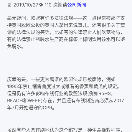
📅
2019/10/27
👁️
110
次阅读
公司新闻
毫无疑问，欧盟有许多法律法规——这一点经常被那些支
持英国脱欧公投的英国人拿出来说事儿。还有很多关于荒
谬的法律法规的笑话，比如有的法律禁止人们吃宠物马，
有的法律禁止瓶装水生产商在标签上标明饮用该水可以避
免脱水。
庆幸的是，一些更为离谱的欧盟法规已被废除，例如
1995年禁止销售曲度过大或难看的香蕉和黄瓜的规定。
但是仍有许多影响布线行业的欧盟法规(例如RoHS，
REACH和WEEE)存在，并且还有布线制造商必须从2017
年7月开始遵守的CPR。
虽然有些人恶作剧地认为这个缩写是一种生命挽救程序，