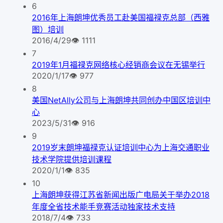
6
2016年上海朗坤优秀员工赴美国福禄克总部（西雅
图）培训
2016/4/29
👁
1111
7
2019年1月福禄克网络核心经销商会议在无锡举行
2020/1/17
👁
977
8
美国NetAlly公司与上海朗坤共同创办中国区培训中
心
2023/5/31
👁
916
9
2019岁末朗坤福禄克认证培训中心为上海交通职业
技术学院提供培训课程
2020/1/1
👁
835
10
上海朗坤获得江苏省新闻出版广电局关于举办2018
年度全省技术能手竞赛活动独家技术支持
2018/7/4
👁
733