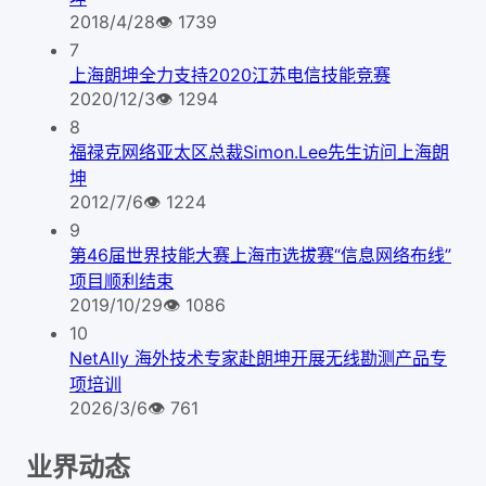
2018/4/28
👁
1739
7
上海朗坤全力支持2020江苏电信技能竞赛
2020/12/3
👁
1294
8
福禄克网络亚太区总裁Simon.Lee先生访问上海朗
坤
2012/7/6
👁
1224
9
第46届世界技能大赛上海市选拔赛“信息网络布线”
项目顺利结束
2019/10/29
👁
1086
10
NetAlly 海外技术专家赴朗坤开展无线勘测产品专
项培训
2026/3/6
👁
761
业界动态