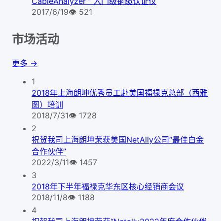
CableAnalyzer™ 入门级铜缆认证仪
2017/6/19
👁
521
市场活动
更多 →
1
2018年上海朗坤优秀员工赴美国福禄克总部（西雅
图）培训
2018/7/31
👁
1728
2
祝贺我司上海朗坤荣获美国NetAlly公司“最佳白金
合作伙伴”
2022/3/11
👁
1457
3
2018年下半年福禄克华东区核心经销商会议
2018/11/8
👁
1188
4