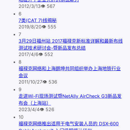
2012/3/13
👁
567
6
7类(CAT 7)线揭秘
2019/8/20
👁
555
7
3月29日福州站 2017福禄克新标准详解和最新布线
测试技术研讨会-暨新品发布总结
2017/4/6
👁
552
8
福禄克网络和上海朗坤共同组织举办上海地铁行业
会议
2011/10/27
👁
536
9
走进Wi-Fi现场测试暨NetAlly AirCheck G3新品发
布会（上海站）
2023/4/4
👁
526
10
福禄克网络推出适用于电气安装人员的 DSX-600