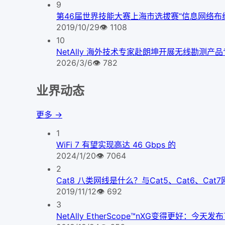
9
第46届世界技能大赛上海市选拔赛“信息网络布
2019/10/29
👁
1108
10
NetAlly 海外技术专家赴朗坤开展无线勘测产
2026/3/6
👁
782
业界动态
更多 →
1
WiFi 7 有望实现高达 46 Gbps 的
2024/1/20
👁
7064
2
Cat8 八类网线是什么？与Cat5、Cat6、Ca
2019/11/12
👁
692
3
NetAlly EtherScope™nXG变得更好