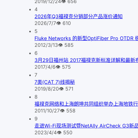
2019/12/24
👁
656
4
2026年Q3福禄克分销部分产品涨价通知
2026/7/7
👁
610
5
Fluke Networks 的新型OptiFiber Pr
2012/3/13
👁
585
6
3月29日福州站 2017福禄克新标准详解和最
2017/4/6
👁
575
7
7类(CAT 7)线揭秘
2019/8/20
👁
571
8
福禄克网络和上海朗坤共同组织举办上海地铁行
2011/10/27
👁
558
9
走进Wi-Fi现场测试暨NetAlly AirCheck 
2023/4/4
👁
550