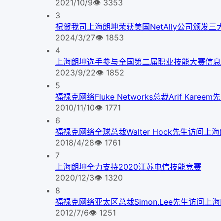
2021/10/9
👁
3353
3
祝贺我司上海朗坤荣获美国NetAlly公司颁发三
2024/3/27
👁
1853
4
上海朗坤选手参与全国第二届职业技能大赛信息
2023/9/22
👁
1852
5
福禄克网络Fluke Networks总裁Arif Kare
2010/11/10
👁
1771
6
福禄克网络全球总裁Walter Hock先生访问上
2018/4/28
👁
1761
7
上海朗坤全力支持2020江苏电信技能竞赛
2020/12/3
👁
1320
8
福禄克网络亚太区总裁Simon.Lee先生访问上
2012/7/6
👁
1251