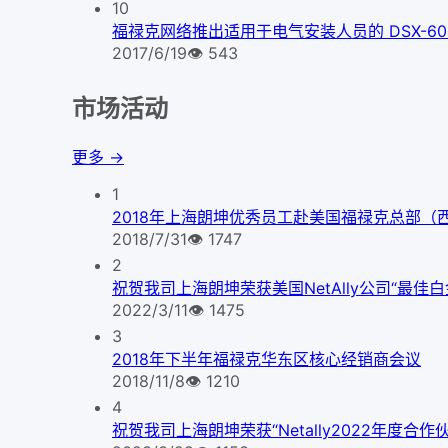
10
福禄克网络推出适用于电气安装人员的 DSX-600 C
2017/6/19
👁
543
市场活动
更多 →
1
2018年上海朗坤优秀员工赴美国福禄克总部（
2018/7/31
👁
1747
2
祝贺我司上海朗坤荣获美国NetAlly公司“最佳
2022/3/11
👁
1475
3
2018年下半年福禄克华东区核心经销商会议
2018/11/8
👁
1210
4
祝贺我司上海朗坤荣获“Netally2022年度合