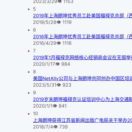
2023/3/29
👁
1153
5
2019年上海朗坤优秀员工赴美国福禄克总部（
2019/5/28
👁
1119
6
2016年上海朗坤优秀员工赴美国福禄克总部（
2016/4/29
👁
1116
7
2019年1月福禄克网络核心经销商会议在无锡举
2020/1/17
👁
984
8
美国NetAlly公司与上海朗坤共同创办中国区培
2023/5/31
👁
923
9
2019岁末朗坤福禄克认证培训中心为上海交通
2020/1/1
👁
841
10
上海朗坤获得江苏省新闻出版广电局关于举办2
2018/7/4
👁
739