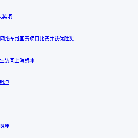
大奖项
网络布线国赛项目比赛并获优胜奖
em先生访问上海朗坤
海朗坤
海朗坤