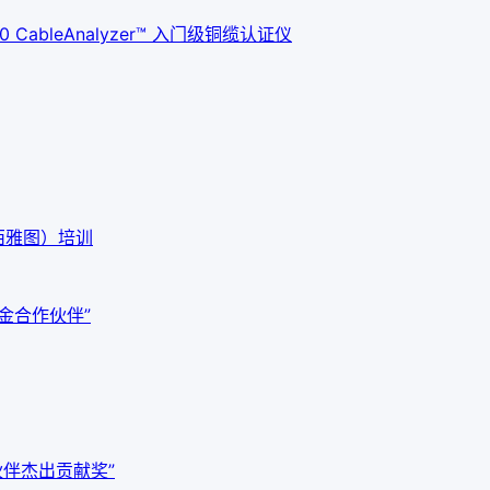
ableAnalyzer™ 入门级铜缆认证仪
西雅图）培训
白金合作伙伴”
作伙伴杰出贡献奖”