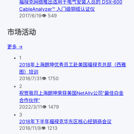
福禄克网络推出适用于电气安装人员的 DSX-600
CableAnalyzer™ 入门级铜缆认证仪
2017/6/19
👁
549
市场活动
更多 →
1
2018年上海朗坤优秀员工赴美国福禄克总部（西雅
图）培训
2018/7/31
👁
1750
2
祝贺我司上海朗坤荣获美国NetAlly公司“最佳白金
合作伙伴”
2022/3/11
👁
1479
3
2018年下半年福禄克华东区核心经销商会议
2018/11/8
👁
1213