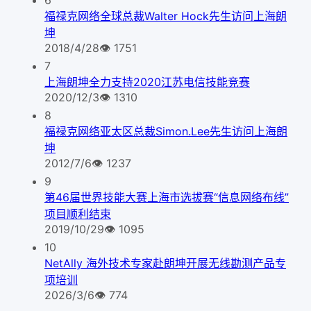
福禄克网络全球总裁Walter Hock先生访问上海朗
坤
2018/4/28
👁
1751
7
上海朗坤全力支持2020江苏电信技能竞赛
2020/12/3
👁
1310
8
福禄克网络亚太区总裁Simon.Lee先生访问上海朗
坤
2012/7/6
👁
1237
9
第46届世界技能大赛上海市选拔赛“信息网络布线”
项目顺利结束
2019/10/29
👁
1095
10
NetAlly 海外技术专家赴朗坤开展无线勘测产品专
项培训
2026/3/6
👁
774