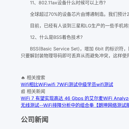
11、802.11ax设备什么时候可以上市?
全球超过70%的设备芯片由博通制造。我们预计202
目前，已经有人谈到三星和LG生产的一些手机将推出兼
12、什么是BSS着色技术?
BSS(Basic Service Set)，增加 6b
只要解封装物理导码即可丢弃从而避免冲突，这样使
🔥 相关搜索
Wifi
相比WiFi
wifi 7
WiFi测试中级学员
wifi测试
📰 相关新闻
WiFi 7 有望实现高达 46 Gbps 的
艾尔麦WiFi An
无线测试--WiFi排障分析中的组合拳【朗坤网络测试
公司新闻