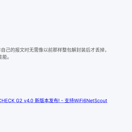
样AP收到非自己的报文时无需像以前那样整包解封装后才丢掉，
性能。
CHECK G2 v4.0 新版本发布! - 支持WiFi6
NetScout