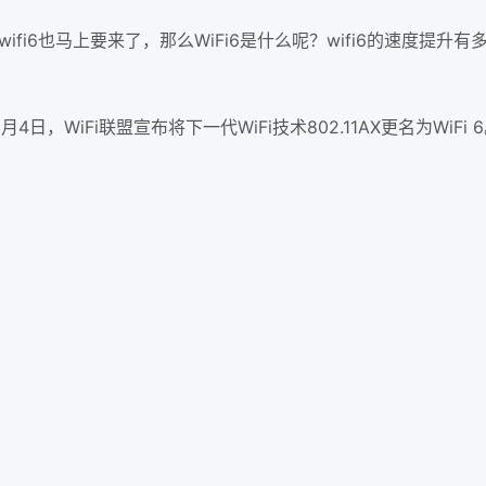
i6也马上要来了，那么WiFi6是什么呢？wifi6的速度提升
月4日，WiFi联盟宣布将下一代WiFi技术802.11AX更名为WiFi