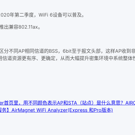
0年第二季度，WiFi 6设备可以普及。
容802.11ax。
it 的标识符，区分不同AP相同信道的BSS，6bit至于报文头部，这
用信道资源更有序、更确定，从而大幅提升密集环境中系统整体
alyzer首页里，用不同颜色表示AP和STA（站点）是什么意思？
AIR
服务】
AirMagnet WiFi Analyzer(Express 和Pro版本)