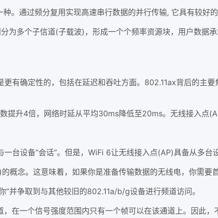
一种。通过频分复用实现高速串行数据的并行传输, 它具有较好
分为多个子信道(子载波)，形成一个个频率资源块，用户数据
x是更有确定性的，包括在延迟和吞吐方面。802.11ax背后的
户数提升4倍，网络时延从平均30ms降低至20ms。无线接入点(AP
一台设备“会话”。但是，WiFi 6让无线接入点(AP)具备从
功能)的概念。这意味着，如果你是准备传输数据的无线电，你需
并争取到与其他较旧的802.11a/b/g设备进行频道访问。
在一个信号强度范围内只有一个帧可以在该通道上。因此，不