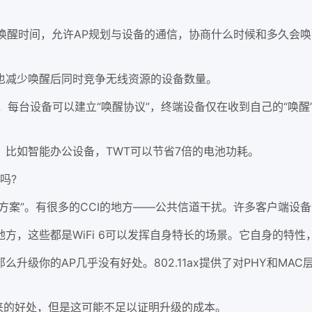
唤醒时间，允许AP规划与设备的通信，协商什么时候和多久会唤
减少唤醒后同时竞争无线资源的设备数量。
，每台设备可以建立“唤醒协议”，终端设备仅在收到自己的“唤
如智能办公设备，TWT可以节省7倍的电池功耗。
吗?
方案”。有很多的CCI的地方——公共信道干扰。许多客户端设备试
，这些都是WiFi 6可以发挥自身特长的场景。它自身的特性
级你的AP几乎没有好处。802.11ax提供了对PHY和MA
来的好处，但是这可能不足以证明升级的成本。