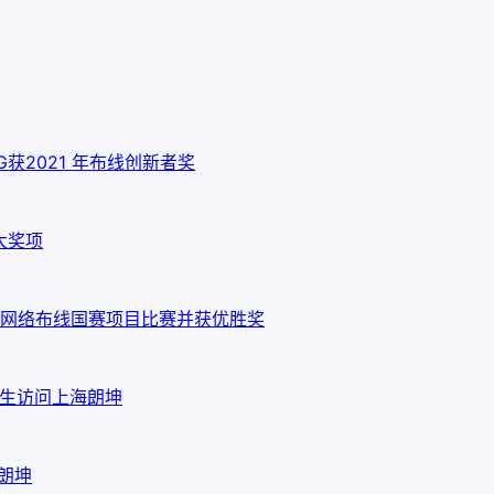
 10G获2021 年布线创新者奖
大奖项
网络布线国赛项目比赛并获优胜奖
em先生访问上海朗坤
海朗坤