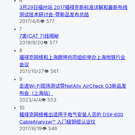
6
3月29日福州站 2017福禄克新标准详解和最新布线
测试技术研讨会-暨新品发布总结
2017/4/6
👁
577
7
7类(CAT 7)线揭秘
2019/8/20
👁
577
8
福禄克网络和上海朗坤共同组织举办上海地铁行业
会议
2011/10/27
👁
561
9
走进Wi-Fi现场测试暨NetAlly AirCheck G3新品发
布会（上海站）
2023/4/4
👁
553
10
福禄克网络推出适用于电气安装人员的 DSX-600
CableAnalyzer™ 入门级铜缆认证仪
2017/6/19
👁
546