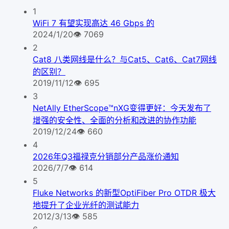
1
WiFi 7 有望实现高达 46 Gbps 的
2024/1/20
👁
7069
2
Cat8 八类网线是什么？与Cat5、Cat6、Cat7网线
的区别？
2019/11/12
👁
695
3
NetAlly EtherScope™nXG变得更好：今天发布了
增强的安全性、全面的分析和改进的协作功能
2019/12/24
👁
660
4
2026年Q3福禄克分销部分产品涨价通知
2026/7/7
👁
614
5
Fluke Networks 的新型OptiFiber Pro OTDR 极大
地提升了企业光纤的测试能力
2012/3/13
👁
585