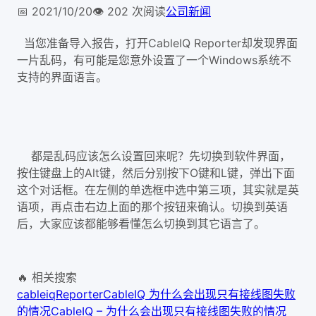
📅
2021/10/20
👁️
202
次阅读
公司新闻
CableIQ Reporter
当您准备导入报告，打开
却发现界面
Windows
一片乱码，有可能是您意外设置了一个
系统不
支持的界面语言。
都是乱码应该怎么设置回来呢？先切换到软件界面，
Alt
O
L
按住键盘上的
键，然后分别按下
键和
键，弹出下面
这个对话框。在左侧的单选框中选中第三项，其实就是英
语项，再点击右边上面的那个按钮来确认。切换到英语
后，大家应该都能够看懂怎么切换到其它语言了。
🔥 相关搜索
cableiq
Reporter
CableIQ 为什么会出现只有接线图失败
的情况
CableIQ – 为什么会出现只有接线图失败的情况