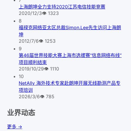
上海朗坤全力支持2020江苏电信技能竞赛
2020/12/3
👁
1323
8
福禄克网络亚太区总裁Simon.Lee先生访问上海朗
坤
2012/7/6
👁
1253
9
第46届世界技能大赛上海市选拔赛“信息网络布线”
项目顺利结束
2019/10/29
👁
1110
10
NetAlly 海外技术专家赴朗坤开展无线勘测产品专
项培训
2026/3/6
👁
785
业界动态
更多 →