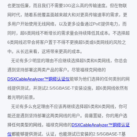
10G
也更加低廉，而且我们不需要
这么高的传输速度。但在物联
网时代，随着系统覆盖面越来越大和对更高传输速率的需求，更
PoE
多用户开始使用无线网络，以及更多设备通过
提供电力，而
6
同时，超
类网线不断增长的需求量会持续降低其成本。不选择超
6
5
6
类网线迟早会将客户置于不得不更换超
类或
类网线的风险之
中。从长远来看，这将带来更高的成本。
5
6
无论有多少明显的理由不应继续选择超
类和
类网线，你总会
遇到坚持部署这两类产品的客户。尽管福禄克网络的
DSXCableAnalyzer™
铜缆认证仪
能够为他们选择的任何类别的网
2.5/5GBASE-T
6
线提供测试，并测试
安装设施，超
类网线依然有
着光明的前景。
5
6
无论有多么充足理由不应该再继续选择超
类和
类网线，你可
能还是遇到坚持部署这两类网线的用户。毋庸置疑，你的
用户选
DSXCableAnalyzer™
择任何类型的网线，
福禄克网络的
铜缆认证
2.5/5GBASE-T
仪
都能够提供测试、认证，也能测试已安装的
基