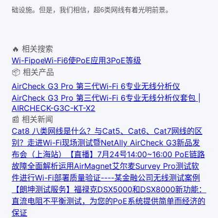
6
础设施。但是，我们相信，超
类网线有着光明前景。
🔥 相关搜索
Wi-Fi
poe
Wi-Fi6
使PoE应用
3PoE等级
📦 相关产品
AirCheck G3 Pro 第三代Wi-Fi 6专业无线分析仪
AirCheck G3 Pro 第三代Wi-Fi 6专业无线分析仪套包 |
AIRCHECK-G3C-KT-X2
📰 相关新闻
Cat8 八类网线是什么？与Cat5、Cat6、Cat7网线的区
别？
走进Wi-Fi现场测试暨NetAlly AirCheck G3新品发
布会（上海站）
【直播】7月24号14:00~16:00 PoE链路
故障全面解析
运用AirMagnet艾尔麦Survey Pro测试软
件进行Wi-Fi部署质量验证----某金融公司无线测试案例
【朗坤测试服务】
福禄克DSX5000和DSX8000新功能：
直流电阻不平衡测试，为您的PoE系统提供简单而经济的
保证