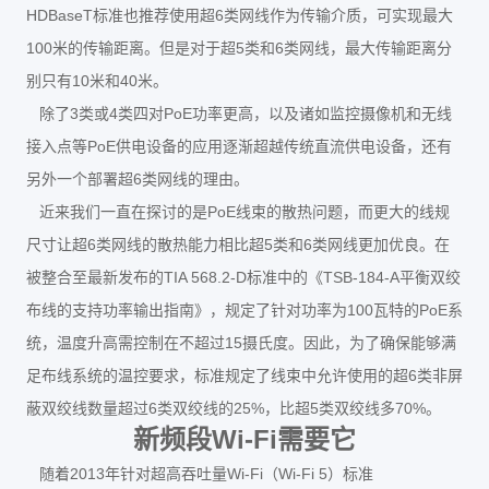
HDBaseT
6
标准也推荐使用超
类网线作为传输介质，可实现最大
100
5
6
米的传输距离。但是对于超
类和
类网线，最大传输距离分
10
40
别只有
米和
米。
3
4
PoE
除了
类或
类四对
功率更高，以及诸如监控摄像机和无线
PoE
接入点等
供电设备的应用逐渐超越传统直流供电设备，还有
6
另外一个部署超
类网线的理由。
PoE
近来我们一直在探讨的是
线束的散热问题，而更大的线规
6
5
6
尺寸让超
类网线的散热能力相比超
类和
类网线更加优良。在
TIA 568.2-D
TSB-184-A
被整合至最新发布的
标准中的《
平衡双绞
100
PoE
布线的支持功率输出指南》，规定了针对功率为
瓦特的
系
15
统，温度升高需控制在不超过
摄氏度。因此，为了确保能够满
6
足布线系统的温控要求，标准规定了线束中允许使用的超
类非屏
6
25%
5
70%
蔽双绞线数量超过
类双绞线的
，比超
类双绞线多
。
Wi-Fi
新频段
需要它
2013
Wi-Fi
Wi-Fi 5
随着
年针对超高吞吐量
（
）标准