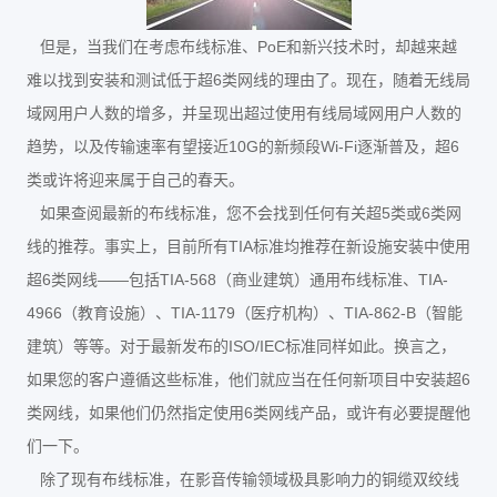
PoE
但是，当我们在考虑布线标准、
和新兴技术时，却越来越
6
难以找到安装和测试低于超
类网线的理由了。现在，随着无线局
域网用户人数的增多，并呈现出超过使用有线局域网用户人数的
10G
Wi-Fi
6
趋势，以及传输速率有望接近
的新频段
逐渐普及，超
类或许将迎来属于自己的春天。
5
6
如果查阅最新的布线标准，您不会找到任何有关超
类或
类网
TIA
线的推荐。事实上，目前所有
标准均推荐在新设施安装中使用
6
——
TIA-568
TIA-
超
类网线
包括
（商业建筑）通用布线标准、
4966
TIA-1179
TIA-862-B
（教育设施）、
（医疗机构）、
（智能
ISO/IEC
建筑）等等。对于最新发布的
标准同样如此。换言之，
6
如果您的客户遵循这些标准，他们就应当在任何新项目中安装超
6
类网线，如果他们仍然指定使用
类网线产品，或许有必要提醒他
们一下。
除了现有布线标准，在影音传输领域极具影响力的铜缆双绞线