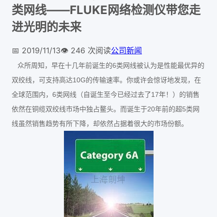
类网线——FLUKE网络检测仪带您走
进光明的未来
📅
2019/11/13
👁️
246
次阅读
公司新闻
6
众所周知，早在十几年前诞生的
类网线被认为是性能最优异的
10G
双绞线，可支持高达
的传输速率。你或许会惊讶地发现，在
6
17
全球范围内，
类网线（自诞生至今已经过去了
年！）的销售
20
5
依然在铜缆双绞线市场中独占鳌头。而诞生于
年前的超
类网
线虽然销售趋势有所下降，却依然占据着很大的市场份额。