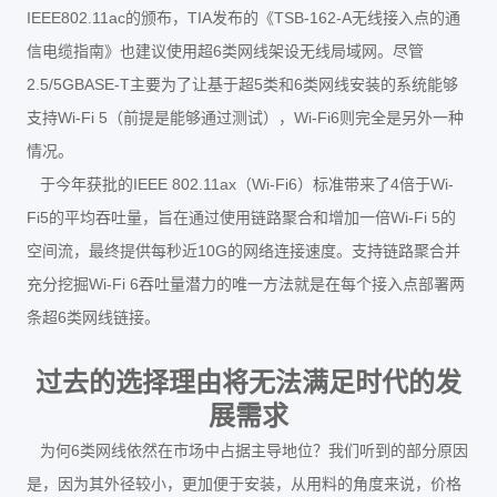
IEEE802.11ac
TIA
TSB-162-A
的颁布，
发布的《
无线接入点的通
6
信电缆指南》也建议使用超
类网线架设无线局域网。尽管
2.5/5GBASE-T
5
6
主要为了让基于超
类和
类网线安装的系统能够
Wi-Fi 5
Wi-Fi6
支持
（前提是能够通过测试），
则完全是另外一种
情况。
IEEE 802.11ax
Wi-Fi6
4
Wi-
于今年获批的
（
）标准带来了
倍于
Fi5
Wi-Fi 5
的平均吞吐量，旨在通过使用链路聚合和增加一倍
的
10G
空间流，最终提供每秒近
的网络连接速度。支持链路聚合并
Wi-Fi 6
充分挖掘
吞吐量潜力的唯一方法就是在每个接入点部署两
6
条超
类网线链接。
过去的选择理由将无法满足时代的发
展需求
6
为何
类网线依然在市场中占据主导地位？我们听到的部分原因
是，因为其外径较小，更加便于安装，从用料的角度来说，价格