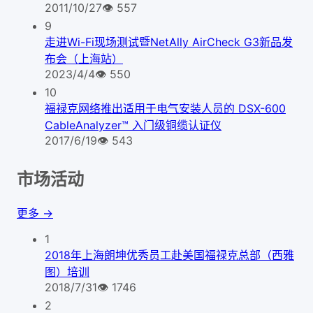
2011/10/27
👁
557
9
走进Wi-Fi现场测试暨NetAlly AirCheck G3新品发
布会（上海站）
2023/4/4
👁
550
10
福禄克网络推出适用于电气安装人员的 DSX-600
CableAnalyzer™ 入门级铜缆认证仪
2017/6/19
👁
543
市场活动
更多 →
1
2018年上海朗坤优秀员工赴美国福禄克总部（西雅
图）培训
2018/7/31
👁
1746
2