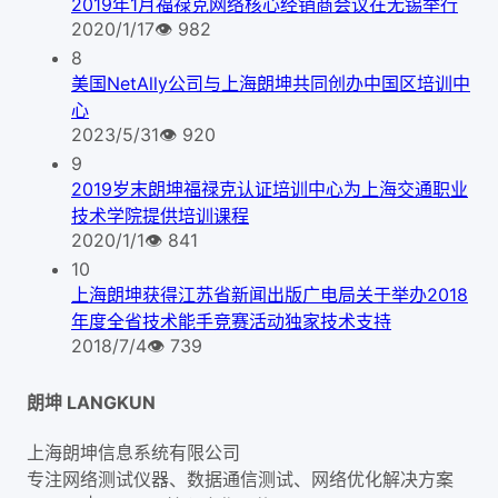
2019年1月福禄克网络核心经销商会议在无锡举行
2020/1/17
👁
982
8
美国NetAlly公司与上海朗坤共同创办中国区培训中
心
2023/5/31
👁
920
9
2019岁末朗坤福禄克认证培训中心为上海交通职业
技术学院提供培训课程
2020/1/1
👁
841
10
上海朗坤获得江苏省新闻出版广电局关于举办2018
年度全省技术能手竞赛活动独家技术支持
2018/7/4
👁
739
朗坤 LANGKUN
上海朗坤信息系统有限公司
专注网络测试仪器、数据通信测试、网络优化解决方案