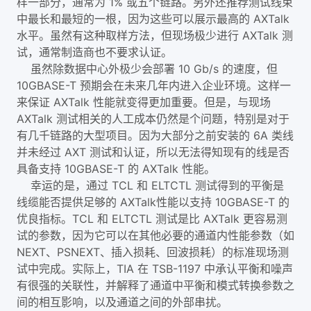
样一部分，通常为 1% 或五个链路。另外还推荐测试线束
中最长和最短的一根，因为这些可以展示最高的 AXTalk
水平。虽然有这种取样方法，但现场极少进行 AXTalk 测
试，通常制造商也不要求认证。
虽然除数据中心外极少会部署 10 Gb/s 的速度，但
10GBASE-T 预期会在未来几年内进入企业环境。这样一
来保证 AXTalk 性能就变得更加重要。但是，与现场
AXTalk 测试相关的人工成本仍然是个问题，特别是对于
有几千链路的大型项目。因为大部分之前安装的 6A 类线
并未经过 AXT 测试和认证，所以无法得知现有的线是否
具备支持 10GBASE-T 的 AXTalk 性能。
幸运的是，通过 TCL 和 ELTCTL 测试得到的平衡是
线缆能否提供足够的 AXTalk性能以支持 10GBASE-T 的
优良指标。TCL 和 ELTCTL 测试是比 AXTalk 更容易测
试的参数，因为它可以在其他必要的通道内性能参数（如
NEXT、PSNEXT、插入损耗、回波损耗）的标准现场测
试中完成。实际上，TIA 在 TSB-1197 中承认平衡和噪声
有很强的关联性，并解释了通道中平衡和模式转换参数之
间的相互影响，以及通道之间的外部串扰。