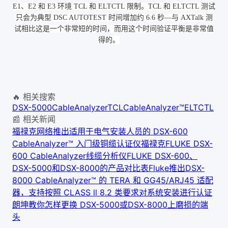
E1、E2 和 E3 环境 TCL 和 ELTCTL 限制。TCL 和 ELTCTL 测试
只会为典型 DSC AUTOTEST 时间增加约 6.6 秒—与 AXTalk 测
试相比这是一个非常短的时间，而用这个时间验证平衡是非常值
得的。
🔥 相关搜索
DSX-5000
CableAnalyzer
TCL
CableAnalyzer™
ELTCTL
📰 相关新闻
福禄克网络推出适用于电气安装人员的 DSX-600
CableAnalyzer™ 入门级铜缆认证仪
福禄克FLUKE DSX-
600 CableAnalyzer线缆分析仪
FLUKE DSX-600、
DSX-5000和DSX-8000的产品对比表
Fluke推出DSX-
8000 CableAnalyzer™ 的 TERA 和 GG45/ARJ45 适配
器，支持按照 CLASS ll 8.2 类要求对系统安装进行认证
朗坤教你怎样更换 DSX-5000或DSX-8000上磨损的端
头