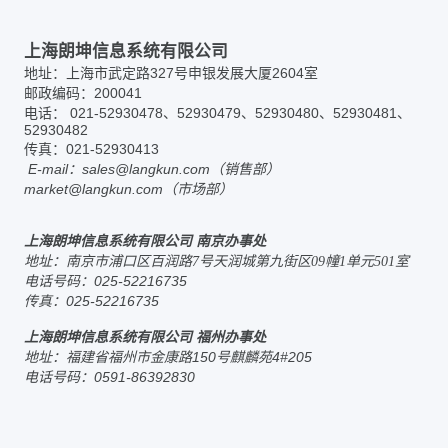
上海朗坤信息系统有限公司
地址：上海市武定路327号申银发展大厦2604室
邮政编码：200041
电话： 021-52930478、52930479、52930480、52930481、
52930482
传真：021-52930413
E-mail：
sales@langkun.com（销售部）
market@langkun.com（市场部）
上海朗坤信息系统有限公司 南京办事处
地址：
南京市浦口区百润路7号天润城第九街区09幢1单元501室
电话号码：025-52216735
传真：025-52216735
上海朗坤信息系统有限公司 福州办事处
地址：福建省福州市金康路150号麒麟苑4#205
电话号码：0591-86392830