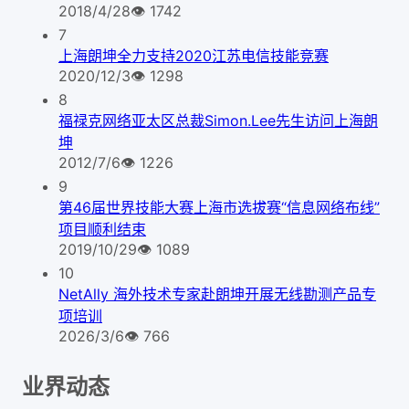
2018/4/28
👁
1742
7
上海朗坤全力支持2020江苏电信技能竞赛
2020/12/3
👁
1298
8
福禄克网络亚太区总裁Simon.Lee先生访问上海朗
坤
2012/7/6
👁
1226
9
第46届世界技能大赛上海市选拔赛“信息网络布线”
项目顺利结束
2019/10/29
👁
1089
10
NetAlly 海外技术专家赴朗坤开展无线勘测产品专
项培训
2026/3/6
👁
766
业界动态