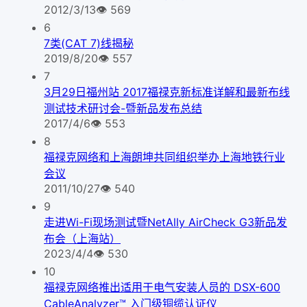
2012/3/13
👁
569
6
7类(CAT 7)线揭秘
2019/8/20
👁
557
7
3月29日福州站 2017福禄克新标准详解和最新布线
测试技术研讨会-暨新品发布总结
2017/4/6
👁
553
8
福禄克网络和上海朗坤共同组织举办上海地铁行业
会议
2011/10/27
👁
540
9
走进Wi-Fi现场测试暨NetAlly AirCheck G3新品发
布会（上海站）
2023/4/4
👁
530
10
福禄克网络推出适用于电气安装人员的 DSX-600
CableAnalyzer™ 入门级铜缆认证仪