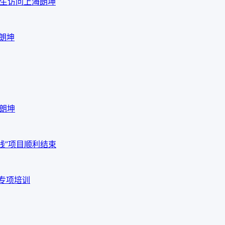
em先生访问上海朗坤
海朗坤
海朗坤
线”项目顺利结束
品专项培训