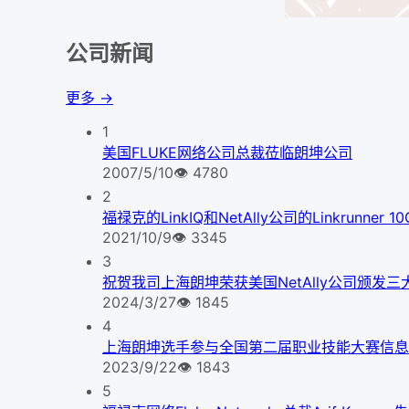
公司新闻
更多 →
1
美国FLUKE网络公司总裁莅临朗坤公司
2007/5/10
👁
4780
2
福禄克的LinkIQ和NetAlly公司的Linkrunner
2021/10/9
👁
3345
3
祝贺我司上海朗坤荣获美国NetAlly公司颁发三
2024/3/27
👁
1845
4
上海朗坤选手参与全国第二届职业技能大赛信息
2023/9/22
👁
1843
5