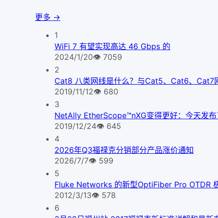
更多 →
1
WiFi 7 有望实现高达 46 Gbps 的
2024/1/20
👁
7059
2
Cat8 八类网线是什么？与Cat5、Cat6、Ca
2019/11/12
👁
680
3
NetAlly EtherScope™nXG变得更好
2019/12/24
👁
645
4
2026年Q3福禄克分销部分产品涨价通知
2026/7/7
👁
599
5
Fluke Networks 的新型OptiFiber Pr
2012/3/13
👁
578
6