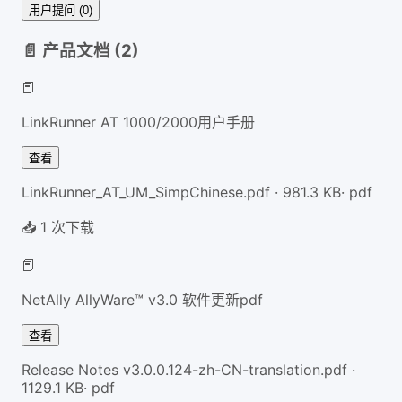
用户提问 (0)
📄 产品文档 (
2
)
📕
LinkRunner AT 1000/2000用户手册
查看
LinkRunner_AT_UM_SimpChinese.pdf
·
981.3
KB
·
pdf
📥
1
次下载
📕
NetAlly AllyWare™ v3.0 软件更新pdf
查看
Release Notes v3.0.0.124-zh-CN-translation.pdf
·
1129.1
KB
·
pdf