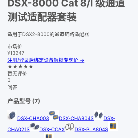
DSX-8000 Cat 8/I 级通道
测试适配器套装
适用于DSX2-8000的通道链路适配器
市场价
¥
13247
注册/登录后绑定设备解锁专享价 →
★
★
★
★
★
暂无评价
0
问答
产品型号 (
7
)
DSX-CHA003
DSX-CHA804S
DSX-
CHA021S
DSX-COAX
DSX-PLA804S