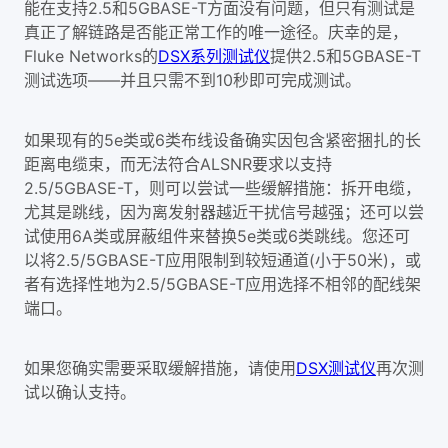
能在支持2.5和5GBASE-T方面没有问题，但只有测试是
真正了解链路是否能正常工作的唯一途径。庆幸的是，
Fluke Networks的
DSX系列测试仪
提供2.5和5GBASE-T
测试选项——并且只需不到10秒即可完成测试。
如果现有的5e类或6类布线设备确实因包含紧密捆扎的长
距离电缆束，而无法符合ALSNR要求以支持
2.5/5GBASE-T，则可以尝试一些缓解措施：拆开电缆，
尤其是跳线，因为离发射器越近干扰信号越强；还可以尝
试使用6A类或屏蔽组件来替换5e类或6类跳线。您还可
以将2.5/5GBASE-T应用限制到较短通道(小于50米)，或
者有选择性地为2.5/5GBASE-T应用选择不相邻的配线架
端口。
如果您确实需要采取缓解措施，请使用
DSX测试仪
再次测
试以确认支持。