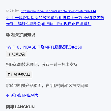
原文链接：
http://www.langkun.com/zsk/info_35.aspx?itemid=414
← 上一篇
熔接接头的故障诊断和排除
下一篇 →
6912芯数
光缆：福禄克网络OpitiFiber Pro现在正在测试！
📚 相关扩展知识
1
WiFi 6，NBASE-T及MPTL链路测试
👁
259
📱 技术咨询
扫码添加技术顾问，获取一对一技术支持
❓ 问答快捷入口
跳转到相关产品页面，在"用户提问"区提交问题
← 返回知识库列表
朗坤 LANGKUN