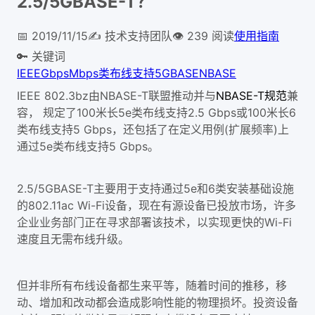
2.5/5GBASE-T？
📅
2019/11/15
✍️
技术支持团队
👁
239
阅读
使用指南
🔑 关键词
IEEE
Gbps
Mbps
类布线支持
5GBASE
NBASE
IEEE 802.3bz
NB
ASE-T
NBASE-T
由
联盟推动并与
规范
兼
100
5e
2.5 Gbps
100
6
容，
规定了
米长
类布线支持
或
米长
5 Gbps
(
)
类布线支持
，还包括了在定义用例
扩展频率
上
5e
5 Gbps
通过
类布线支持
。
2.5/5GBASE-T
5e
6
主要用于支持通过
和
类安装基础设施
802.11ac Wi-Fi
的
设备，现在有源设备已投放市场，许多
Wi-Fi
企业业务部门正在寻求部署该技术，以实现更快的
速度且无需布线升级。
但并非所有布线设备都生来平等，随着时间的推移，移
动、增加和改动都会造成影响性能的物理损坏。投资设备