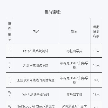
目前课程：
课
每期
程
内容
对象
培训
编
名额
号
F
综合布线系统测试
零基础学员
10人
1
福禄克DSX入门级学
F
外部串扰测试专题
10人
2
员
福禄克DSX入门级学
F
工业以太网线缆的测试专题
8人
3
员
W
Wi-Fi测试基础培训
零基础学员
12人
1
NetScout AirCheck测试仪
WiFi测试入门级学
W