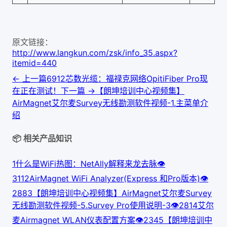
原文链接：
http://www.langkun.com/zsk/info_35.aspx?
itemid=440
← 上一篇
6912芯数光缆：福禄克网络OpitiFiber Pro现
在正在测试！
下一篇 →
【朗坤培训中心视频集】
AirMagnet艾尔麦Survey无线勘测软件视频-1.主菜单介
绍
📦 相关产品知识
1
什么是WiFi热图：NetAlly解释来龙去脉
👁
311
2
AirMagnet WiFi Analyzer(Express 和Pro版本)
👁
288
3
【朗坤培训中心视频集】AirMagnet艾尔麦Survey
无线勘测软件视频-5.Survey Pro使用说明-3
👁
281
4
艾尔
麦Airmagnet WLAN仪表配置方案
👁
234
5
【朗坤培训中