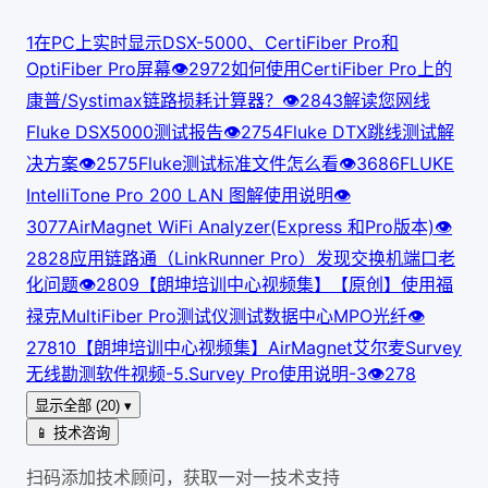
1
在PC上实时显示DSX-5000、CertiFiber Pro和
OptiFiber Pro屏幕
👁
297
2
如何使用CertiFiber Pro上的
康普/Systimax链路损耗计算器？
👁
284
3
解读您网线
Fluke DSX5000测试报告
👁
275
4
Fluke DTX跳线测试解
决方案
👁
257
5
Fluke测试标准文件怎么看
👁
368
6
FLUKE
IntelliTone Pro 200 LAN 图解使用说明
👁
307
7
AirMagnet WiFi Analyzer(Express 和Pro版本)
👁
282
8
应用链路通（LinkRunner Pro）发现交换机端口老
化问题
👁
280
9
【朗坤培训中心视频集】【原创】使用福
禄克MultiFiber Pro测试仪测试数据中心MPO光纤
👁
278
10
【朗坤培训中心视频集】AirMagnet艾尔麦Survey
无线勘测软件视频-5.Survey Pro使用说明-3
👁
278
显示全部 (20) ▾
📱 技术咨询
扫码添加技术顾问，获取一对一技术支持