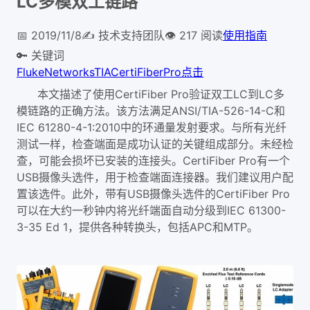
LC多模双工链路
📅
2019/11/8
✍️
技术支持团队
👁
217
阅读
使用指南
🔑 关键词
Fluke
Networks
TIA
CertiFiber
Pro
点击
本文描述了使用CertiFiber Pro验证双工LC到LC多
模链路的正确方法。该方法满足ANSI/TIA-526-14-C和
IEC 61280-4-1:2010中的环通量发射要求。与所有光纤
测试一样，检查端面是成功认证的关键组成部分。未经检
查，可能会损坏已安装的连接头。CertiFiber Pro有一个
USB摄像头选件，用于检查端面连接器。我们建议用户配
置该选件。此外，带有USB摄像头选件的CertiFiber Pro
可以在大约一秒钟内将光纤端面自动分级到IEC 61300-
3-35 Ed 1，提供各种转换头，包括APC和MTP。