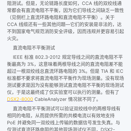
阻测试。但是，无论链路长度如何，CCA 线的双绞线通
常都会有直流电阻不平衡，因为它们导线之间缺乏一致性
（见侧栏上直流环路电阻和直流电阻不平衡）。关于
CCA 线缆还有一些其他问题—它们的安装是非法的，达
不到国家电气规范消防安全评级，因而违规并更容易引起
火灾。
直流电阻不平衡测试
IEEE 标准 802.3-2012 规定导线之间的直流电阻不平
衡最高为 3%，这意味着两根导线之间的直流电阻差不能
超过一根双绞线总直流环路电阻的 3%。但是 TIA 和 IEC
标准都不要求将直流电阻不平衡作为现场测量。没有现场
测试要求是因为没有能够测试直流电阻不平衡的现场测试
仪，于是这最终成了仅实验室可以执行的测量。但有了
DSX2-8000
CableAnalyzer 情况就不同了。
直流电阻不平衡测试可以验证双绞线中的两根导线有
相同的电阻，从而提供所需的共模电流以有效地支持
PoE 并避免同一双绞线上传输的数据信号发生失真。与
仅测试直流环路电阻的其他现场测试仪不同，DSX2-