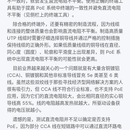
不一致时，就会发生直流电阻不平衡。使用正确的终端工
具有助于提高 PoE 系统中终端的一致性并避免直流电阻
不平衡（见侧栏上的终端工具）。
除合格的终端外，还要有精密的制造流程，因为线缆
和连接的整体质量也会影响直流电阻不平衡。制造高质量
UTP 线缆时需要仔细选择铜导线并通过严格的控制措施
保持线缆的正确外形。如果低质量线缆的铜导线在直径、
同心度（圆度）、轮廓和平滑度上出现差异，则 PoE 系
统中出现直流电阻不平衡的可能性就会更高。
目前业界越来越关心的一个问题就是有大量含铜镀铝
(CCA)、铜镀钢和其他非标准导线冒充 5e 类甚至 6 类
线。虽然这些双绞线于那些寻找经济型网络解决方案的人
很有吸引力，但 CCA 线不符合行业标准，也不支持 PoE
应用，因为它们的直流电阻较大，会比相同直径的实心铜
导线高 55%。线的电阻越高发热就越大，所驱动设备获
得的电压就越小。
遗憾的是，测试直流电阻并不足以确定是否支持
PoE，因为部分 CCA 线在短链路中可以通过直流环路电