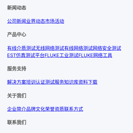
新闻动态
公司新闻
业界动态
市场活动
产品中心
有线介质测试
无线网络测试
有线网络测试
网络安全测试
EST仿真测试平台
FLUKE工业测试
FLUKE网络工具
服务支持
解决方案
培训认证
测试服务
知识库
资料下载
关于我们
企业简介
品牌文化
荣誉资质
联系方式
联系我们