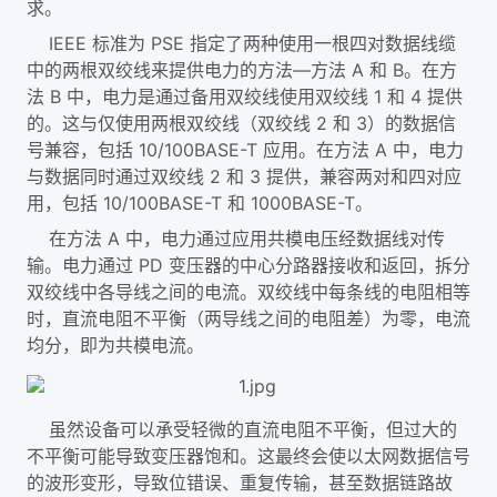
求。
IEEE 标准为 PSE 指定了两种使用一根四对数据线缆
中的两根双绞线来提供电力的方法—方法 A 和 B。在方
法 B 中，电力是通过备用双绞线使用双绞线 1 和 4 提供
的。这与仅使用两根双绞线（双绞线 2 和 3）的数据信
号兼容，包括 10/100BASE-T 应用。在方法 A 中，电力
与数据同时通过双绞线 2 和 3 提供，兼容两对和四对应
用，包括 10/100BASE-T 和 1000BASE-T。
在方法 A 中，电力通过应用共模电压经数据线对传
输。电力通过 PD 变压器的中心分路器接收和返回，拆分
双绞线中各导线之间的电流。双绞线中每条线的电阻相等
时，直流电阻不平衡（两导线之间的电阻差）为零，电流
均分，即为共模电流。
虽然设备可以承受轻微的直流电阻不平衡，但过大的
不平衡可能导致变压器饱和。这最终会使以太网数据信号
的波形变形，导致位错误、重复传输，甚至数据链路故