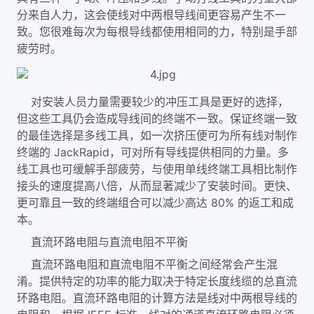
分来自人力，这会使线对中两根导线间更容易产生不一
致。您很难每次为每根导线都使用相同的力，特别是手部
疲劳时。
对安装人员力量需要较少的冲压工具是更好的选择，
但这些工具仍会造成导线间的终端不一致。保证终端一致
的最佳选择是多线工具，如一次挤压便可为所有线对制作
终端的 JackRapid，可对所有导线提供相同的力量。多
线工具也可缓解手部疲劳，与使用单线终端工具相比制作
接头的速度提高八倍，从而显著减少了安装时间。更快、
更可靠且一致的终端组合可以减少高达 80% 的返工和成
本。
直流环路电阻与直流电阻不平衡
直流环路电阻和直流电阻不平衡之间经常会产生混
淆。提供特定的功率的能力取决于特定长度线缆的总直流
环路电阻。直流环路电阻的计算方法是线对中两根导线的