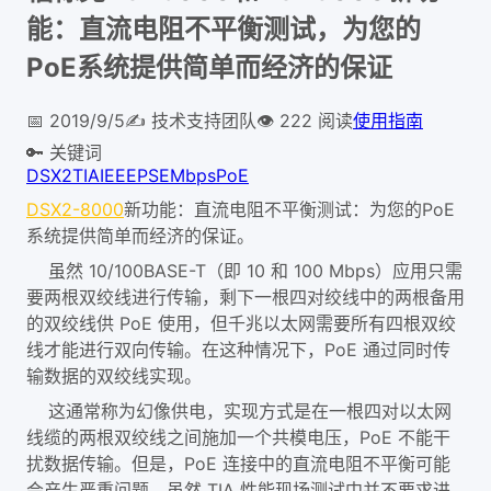
能：直流电阻不平衡测试，为您的
PoE系统提供简单而经济的保证
📅
2019/9/5
✍️
技术支持团队
👁
222
阅读
使用指南
🔑 关键词
DSX2
TIA
IEEE
PSE
Mbps
PoE
DSX2-8000
新功能：直流电阻不平衡测试：为您的PoE
系统提供简单而经济的保证。
虽然 10/100BASE-T（即 10 和 100 Mbps）应用只需
要两根双绞线进行传输，剩下一根四对绞线中的两根备用
的双绞线供 PoE 使用，但千兆以太网需要所有四根双绞
线才能进行双向传输。在这种情况下，PoE 通过同时传
输数据的双绞线实现。
这通常称为幻像供电，实现方式是在一根四对以太网
线缆的两根双绞线之间施加一个共模电压，PoE 不能干
扰数据传输。但是，PoE 连接中的直流电阻不平衡可能
会产生严重问题。虽然 TIA 性能现场测试中并不要求进