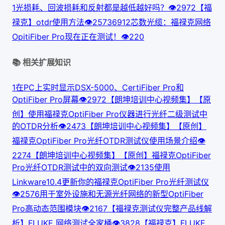
1
光损耗、回波损耗和反射都是越低越好吗？
👁
297
2
【福
禄克】otdr使用方法
👁
257
3
6912芯数光缆：福禄克网络
OpitiFiber Pro现在正在测试！
👁
220
📚 相关扩展知识
1
在PC上实时显示DSX-5000、CertiFiber Pro和
OptiFiber Pro屏幕
👁
297
2
【朗坤培训中心视频集】【原
创】使用福禄克OptiFiber Pro仪器进行光纤二级测试中
的OTDR分析
👁
247
3
【朗坤培训中心视频集】【原创】
福禄克OptiFiber Pro光纤OTDR测试仪使用场景介绍
👁
227
4
【朗坤培训中心视频集】【原创】福禄克OptiFiber
Pro光纤OTDR测试中的双向测试
👁
213
5
使用
Linkware10.4更新你的福禄克OptiFiber Pro光纤测试仪
👁
257
6
用于室外设施和无源光纤网络的新型OptiFiber
Pro高动态范围模块
👁
216
7
【福禄克测试仪完整产品线解
析】FLUKE 网络测试全家桶
👁
382
8
【福禄克】FLUKE