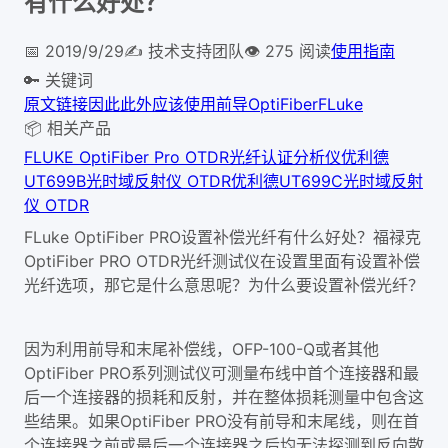
有什么好处？
📅
2019/9/29
✍️
技术支持团队
👁
275
阅读
使用指南
🔑 关键词
原文链接
因此
此外
应该使用前导
OptiFiber
FLuke
📦 相关产品
FLUKE OptiFiber Pro OTDR光纤认证分析仪
优利德
UT699B光时域反射仪 OTDR
优利德UT699C光时域反射
仪 OTDR
FLuke OptiFiber PRO设置补偿光纤有什么好处？福禄克
OptiFiber PRO OTDR光纤测试仪在设置里面有设置补偿
光纤选项，那它是什么意思呢？为什么要设置补偿光纤？
因为利用前导和末尾补偿线，OFP-100-Q或者其他
OptiFiber PRO系列测试仪可测量布线中首个连接器和最
后一个连接器的损耗和反射，并在整体损耗测量中包含这
些结果。如果OptiFiber PRO没有前导和末尾线，则在首
个连接器之前或最后一个连接器之后均无法探测到反向散