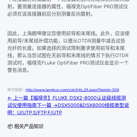
射。要测量连接器的属性，福禄克OptiFiber PRO测试仪
必须在该连接器前后分别测量反向散射。
因此，上海朗坤建议您使用前导和末尾线。此外，应该使
用前导/末尾线补偿功能，以便从OTDR测量中减去这些
光纤的长度。如果选择的测试限制要求使用前导和末尾
线，那么当您试图在无前导和末尾线的情况下执行OTDR
测试时，福禄克FLuke OptiFiber PRO测试仪会显示一个
警告消息。
原文链接：
http://www.langkun.com/zsk/info_35.aspx?itemid=306
← 上一篇
【福禄克】FLUKE DSX2-8000认证级线缆测
试仪使用指南
下一篇 →
DSX5000&DSX8000线缆类型说
明：U/UTP,S/FTP,F/UTP
📦 相关产品知识