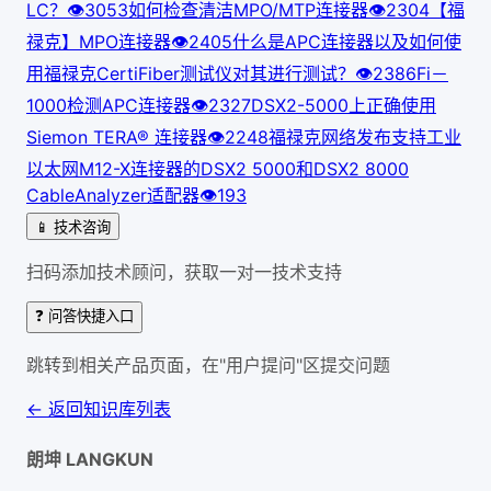
LC？
👁
305
3
如何检查清洁MPO/MTP连接器
👁
230
4
【福
禄克】MPO连接器
👁
240
5
什么是APC连接器以及如何使
用福禄克CertiFiber测试仪对其进行测试？
👁
238
6
Fi－
1000检测APC连接器
👁
232
7
DSX2-5000上正确使用
Siemon TERA® 连接器
👁
224
8
福禄克网络发布支持工业
以太网M12-X连接器的DSX2 5000和DSX2 8000
CableAnalyzer适配器
👁
193
📱 技术咨询
扫码添加技术顾问，获取一对一技术支持
❓ 问答快捷入口
跳转到相关产品页面，在"用户提问"区提交问题
← 返回知识库列表
朗坤 LANGKUN