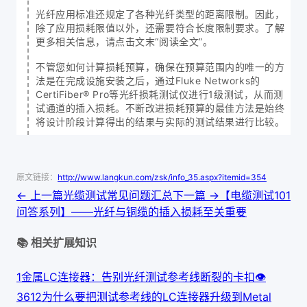
光纤应用标准还规定了各种光纤类型的距离限制。因此，
除了应用损耗限值以外，还需要符合长度限制要求。了解
更多相关信息，请点击文末“阅读全文”。
不管您如何计算损耗预算，确保在预算范围内的唯一的方
法是在完成设施安装之后，通过Fluke Networks的
CertiFiber® Pro等光纤损耗测试仪进行1级测试，从而测
试通道的插入损耗。不断改进损耗预算的最佳方法是始终
将设计阶段计算得出的结果与实际的测试结果进行比较。
原文链接：
http://www.langkun.com/zsk/info_35.aspx?itemid=354
← 上一篇
光缆测试常见问题汇总
下一篇 →
【电缆测试101
问答系列】——光纤与铜缆的插入损耗至关重要
📚 相关扩展知识
1
金属LC连接器：告别光纤测试参考线断裂的卡扣
👁
361
2
为什么要把测试参考线的LC连接器升级到Metal