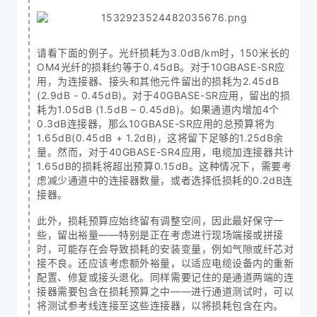
请看下面的例子。光纤损耗为3.0dB/km时，150米长的
OM4光纤的损耗约等于0.45dB。对于10GBASE-SR应
用，为连接器、接头和其他元件留出的损耗为2.45dB
(2.9dB - 0.45dB)。对于40GBASE-SR应用，留出的损
耗为1.05dB (1.5dB – 0.45dB)。如果通道内增加4个
0.3dB连接器，那么10GBASE-SR应用的总预算将为
1.65dB(0.45dB + 1.2dB)，这将留下足够的1.25dB余
量。然而，对于40GBASE-SR4应用，电缆加连接器共计
1.65dB的损耗将超出预算0.15dB。这种情况下，需要考
虑减少通道中的连接器数量，或者选择低损耗的0.2dB连
接器。
此外，损耗预算应始终留有调整空间，因此最好保守一
些，留出裕量——特别是正在考虑进行现场端接或拼接
时，可能存在会导致损耗的安装变量，例如气隙或纤芯对
接不良。还应该考虑额外裕量，以适应电缆设备内的重新
配置、修复或接头退化。同样需要记住的是通道两端的连
接器需要包含在损耗预算之中——进行通道测试时，可以
将测试参考线连接至这些连接器，以将损耗包含在内。