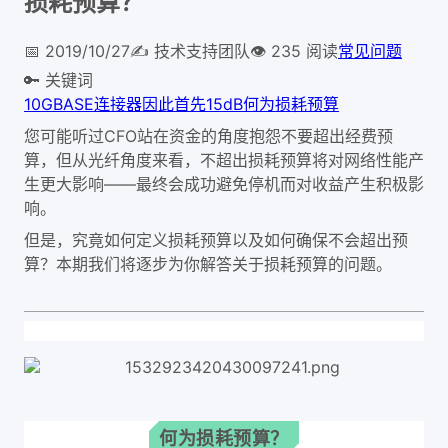
损耗预算？
📅
2019/10/27
✍️
技术支持团队
👁
235
阅读
常见问题
🔑 关键词
10GBASE
连接器
因此
首先
15dB
何为损耗预算
您可能听过CFO站在资金的角度抱怨不要超出经费预
算，但从光纤角度来看，不超出损耗预算将对网络性能产
生更大影响——最终会成功避免停机而对收益产生积极影
响。
但是，究竟如何定义损耗预算以及如何确保不会超出预
算？本期我们将逐步为你解答关于损耗预算的问题。
何为损耗预算？