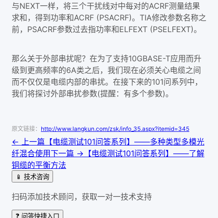
与NEXT一样，将三个干扰线对中每对的ACRF测量结果
求和，得到功率和ACRF (PSACRF)。TIA修改参数名称之
前，PSACRF参数过去指功率和ELFEXT (PSELFEXT)。
那么关于外部串扰呢？在为了支持10GBASE-T应用而升
级到更高频率的6A类之后，我们现在必须关心电缆之间
而不仅仅是电缆内部的串扰。在接下来的101问系列中，
我们将探讨外部串扰参数(提醒：有多个参数)。
原文链接：
http://www.langkun.com/zsk/info_35.aspx?itemid=345
← 上一篇
【电缆测试101问答系列】——多种类型多模光
纤混合使用
下一篇 →
【电缆测试101问答系列】——了解
铜缆的平衡方法
📱 技术咨询
扫码添加技术顾问，获取一对一技术支持
❓ 问答快捷入口