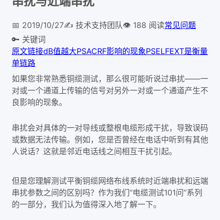
串扰与近端串扰
📅
2019/10/27
✍️
技术支持团队
👁
188
阅读
常见问题
🔑 关键词
原文链接
dB值越大
PSACRF
影响的现象
PSELFEXT
是衡量
单链路
如果您非常熟悉铜缆测试，那么很可能听说过串扰——一
对或一个通道上传输的信号对另外一对或一个通道产生不
良
影响的现象。
串扰会对具体的一对导线或整根电缆形成干扰，导致误码
或数据无法传输。例如，您是否曾经在电话中听到有其他
人说话？这就是邻近电话线之间相互干扰引起。
但是您理解测试平衡铜缆网络布线系统时近端串扰和远端
串扰参数之间的区别吗？作为我们“电缆测试101问”系列
的一部分，我们认为值得深入地了解一下。