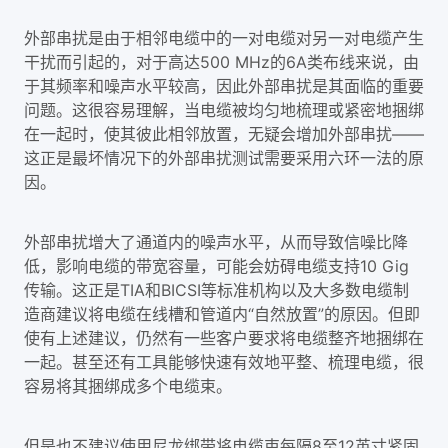
外部串扰是由于相邻电缆中的一对电缆对另一对电缆产生
干扰而引起的，对于高达500 MHz的6A类布线来说，由
于其频率和噪声水平较高，因此外部串扰是其面临的重要
问题。这很容易理解，当电缆被均匀地梳理或紧密地捆绑
在一起时，使其彼此相邻放置，无疑会增加外部串扰——
这正是最坏情况下的外部串扰测试需要采用六环一法的原
因。
外部串扰增大了通道内的噪声水平，从而导致信噪比降
低，影响电缆的带宽容量，可能会妨碍电缆支持10 Gig
传输。这正是TIA和BICSI等标准机构以及大多数电缆制
造商建议将电缆在线槽和管道内“自然放置”的原因。但即
使有上述建议，仍然有一些客户要求将电缆整齐地捆绑在
一起。甚至还有工具能够快速有效地平整、梳理电缆，很
容易将其捆绑成多个电缆束。
但是也不建议使用尼龙绑带将电缆束每隔8至12英寸紧固