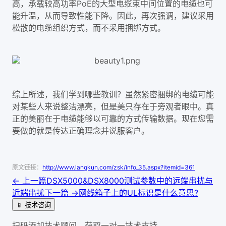
高，承载较高功率PoE的大型电缆束中间位置的电缆也可
能升温，从而导致性能下降。因此，再次强调，建议采用
松散的电缆组织方式，而不采用捆绑方式。
综上所述，我们学到哪些教训？虽然紧密捆绑的电缆可能
对某些人来说整洁漂亮，但是美只存在于旁观者眼中。真
正的美丽在于电缆能够以可靠的方式传输数据。现在您需
要做的就是传达正确理念并说服客户。
原文链接：
http://www.langkun.com/zsk/info_35.aspx?itemid=361
← 上一篇
DSX5000&DSX8000测试参数中的远端串扰与
近端串扰
下一篇 →
网线箱子上的UL标识是什么意思?
📱 技术咨询
扫码添加技术顾问，获取一对一技术支持