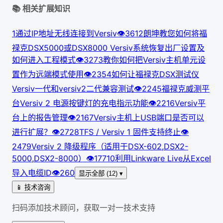
📚 相关扩展知识
1
通过IP地址无线连接到Versiv
👁
361
2
朗坤教您如何将福
禄克DSX5000或DSX8000 Versiv系统恢复出厂设置及
如何进入工程模式
👁
327
3
教你如何把Versiv主机单元设
置作为远端模式使用
👁
235
4
如何让福禄克DSX测试仪
Versiv一代和versiv2二代兼容测试
👁
224
5
福禄克威测平
台Versiv 2 电源按键灯的充电指示功能
👁
221
6
Versiv平
台上的报告管理
👁
216
7
Versiv主机上USB端口是否可以
进行扩展？
👁
272
8
TFS / Versiv 1 固件支持终止
👁
247
9
Versiv 2 降级程序（适用于DSX-602,DSX2-
5000,DSX2-8000）
👁
177
10
利用Linkware Live从Excel
导入电缆ID
👁
260
显示全部 (12) ▾
📱 技术咨询
扫码添加技术顾问，获取一对一技术支持