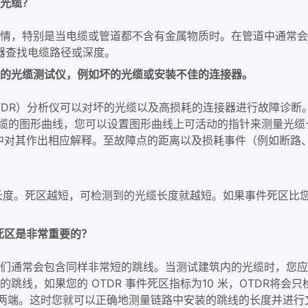
光缆？
情，特别是当电缆或管道都不含有金属物质时。在管道中通常会
器查找电缆路径或深度。
的光缆测试仪，例如坏的光缆或安装不佳的连接器。
证（OTDR）分析仪可以对坏的光缆以及高损耗的连接器进行故障诊
光缆的图形曲线，您可以设置图形曲线上可活动的指针来测量光
事件表中对其作出相应解释。至故障点的距离以及损耗事件（例如断
长度。死区越短，可检测到的光缆长度就越短。如果事件死区比您
件死区是非常重要的？
们通常会包含同样非常短的跳线。当测试建筑内的光缆时，您应该
跳线，如果您的 OTDR 事件死区指标为10 米，OTDR将
线的两端。这时您就可以正确地测量链路中安装的跳线的长度并进行