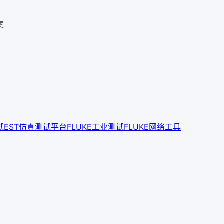
案
试
EST仿真测试平台
FLUKE工业测试
FLUKE网络工具