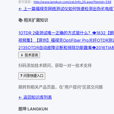
原文链接：
http://www.langkun.com/zsk/info_35.aspx?itemid=336
← 上一篇
福禄克网络测试仪如何快速检测出伪劣电缆
📚 相关扩展知识
1
OTDR 2级测试唯一正确的方式是什么？
👁
183
2
【朗
视频集】【原创】福禄克OptiFiber Pro光纤OTD
213
5
OTDR自动故障诊断和排除功能趣事
👁
201
6
TI
📱 技术咨询
扫码添加技术顾问，获取一对一技术支持
❓ 问答快捷入口
跳转到相关产品页面，在"用户提问"区提交问题
← 返回知识库列表
朗坤 LANGKUN