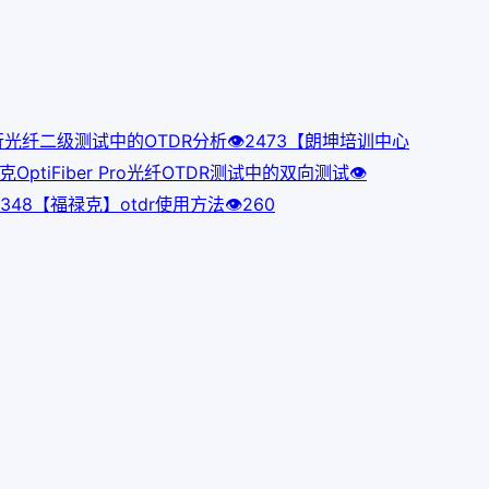
进行光纤二级测试中的OTDR分析
👁
247
3
【朗坤培训中心
tiFiber Pro光纤OTDR测试中的双向测试
👁
34
8
【福禄克】otdr使用方法
👁
260