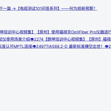
下一篇 →
【电缆测试101问答系列】——何为损耗预算？
坤培训中心视频集】【原创】使用福禄克OptiFiber Pro仪器
R测试仪使用场景介绍
👁
227
4
【朗坤培训中心视频集】【原创】福禄克Op
A标准认可MPTL连接
👁
249
7
TIA568.2-D 最新标准横空出世！
👁
2