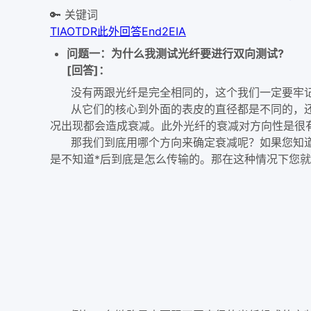
🔑 关键词
TIA
OTDR
此外
回答
End2
EIA
问题一：为什么我测试光纤要进行双向测试?
[回答]：
没有两跟光纤是完全相同的，这个我们一定要牢
从它们的核心到外面的表皮的直径都是不同的，还
况出现都会造成衰减。此外光纤的衰减对方向性是很有讲究的
那我们到底用哪个方向来确定衰减呢？如果您知道
是不知道*后到底是怎么传输的。那在这种情况下您就