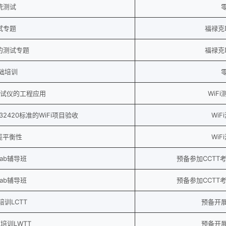
统测试
试专题
福禄克
的测试专题
福禄克
基础培训
eck测试仪的工程应用
WiF
32420标准的WiFi项目验收
Wi
缆平衡性
Wi
Lab辅导班
预备参加CCTT
Lab辅导班
预备参加CCTT
训LCTT
预备开
培训LWTT
预备开