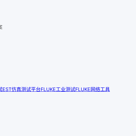
案
试
EST仿真测试平台
FLUKE工业测试
FLUKE网络工具