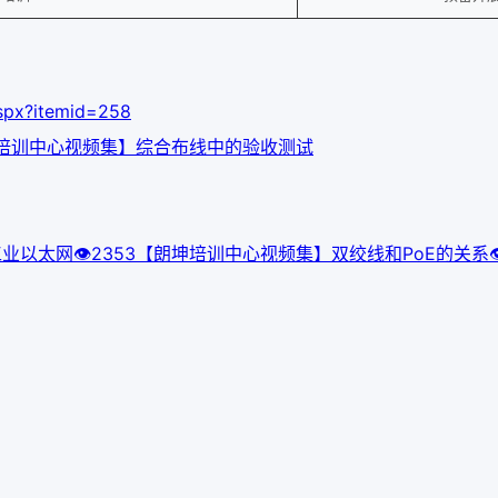
aspx?itemid=258
培训中心视频集】综合布线中的验收测试
工业以太网
👁
235
3
【朗坤培训中心视频集】双绞线和PoE的关系
