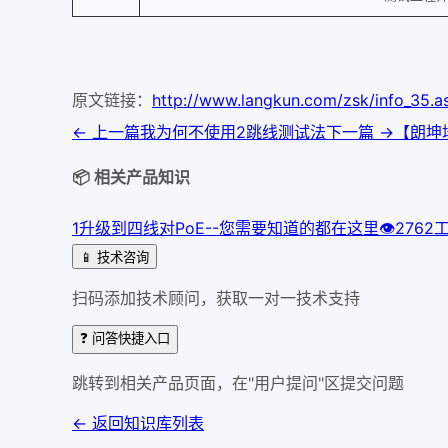
原文链接：
http://www.langkun.com/zsk/info_35.
← 上一篇
我为何不使用2跳线测试法
下一篇 →
【朗坤
📦 相关产品知识
1
升级到四线对PoE--您需要知道的都在这里
👁
276
2
📱 技术咨询
扫码添加技术顾问，获取一对一技术支持
❓ 问答快捷入口
跳转到相关产品页面，在"用户提问"区提交问题
← 返回知识库列表