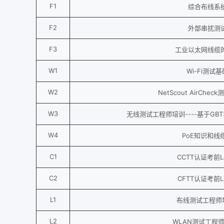
F1
综合布线系
F2
外部串扰测
F3
工业以太网线缆
W1
Wi-Fi测试
W2
NetScout AirCh
W3
无线测试工程师培训----基于GBT
W4
PoE知识和线
C1
CCTT认证考前
C2
CFTT认证考前
L1
布线测试工程师培
L2
WLAN测试工程师