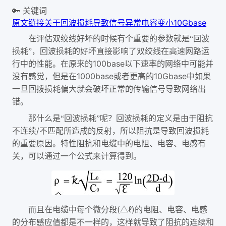
🔑 关键词
原文链接
关于回波损耗
导致信号异常
电容
变小
10Gbase
在评估双绞线好坏的时候有个重要的参数就是“回波
损耗”，回波损耗的好坏直接影响了双绞线在高速网路运
100base
行中的性能。在原来的
以下速率的网络中可能并
1000base
10Gbase
没有感觉，但是在
或者更高的
中如果
一旦回拨损耗偏大就会破坏正常的传输信号导致网络出
错。
那什么是“回波损耗”呢？回波损耗的定义是由于阻抗
/
不连续
不匹配所造成的反射，所以阻抗是导致回波损耗
的重要原因。特性阻抗和电缆中的电阻、电容、电感有
关，可以通过一个公式来计算得到。
(
ℓ)
而且在电缆中每个微分段
△
的电阻、电容、电感
的分布感应值都是不一样的，这样就导致了阻抗的连续和