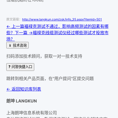
原文链接：
http://www.langkun.com/zsk/info_35.aspx?itemid=501
← 上一篇
福禄克测试不通过，影响高频测试的因素有哪
些？
下一篇 →
福禄克线缆测试仪经过哪些测试才投放市
场？
📱 技术咨询
扫码添加技术顾问，获取一对一技术支持
❓ 问答快捷入口
跳转到相关产品页面，在"用户提问"区提交问题
← 返回知识库列表
朗坤 LANGKUN
上海朗坤信息系统有限公司