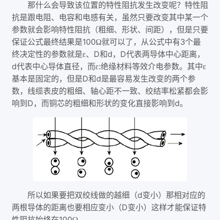
那什么会导致该位置的特性阻抗发生改变呢？特性阻
抗是跟电阻、电容和电感有关，虽然只要改变其中某一个
参数就会影响特性阻抗（粗细、形状、间距），但是只要
100
3
保证公式最终结果是
Ω就可以了，从公式中有
个最
D
d
D
终决定性的参数就是ε、
和
，
代表两导体中心距离，
d
:
代表中心导体直径，而ε
绝缘材料等效介电参数。其中ε
D
d
基本是固定的，但是
和
是最容易发生改变的两个参
数，线缆表皮的粗细、轴心距不一致、绞结率松紧都会影
D
d
响到
，而铜芯的粗细和形状的变化直接影响到
。
d
所以如果要把双绞线做的越细（
变小）那相对应的
D
两根导体的距离也要相应变小（
变小）这样才能保证特
100
性阻抗始终在
Ω。