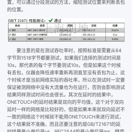
置，可以通过分段测试的方法，缩短测试位置来判断丢包
的位置。
64
要注意的是在测试吞吐率时，按照标准是需要从
1518
字节到
字节都要测试，如果我们选择的测试时间是
10s
10s
，那代表的每个字节要测试
，但是如果这个时候
有丢包，仪器会降低速率重新再测直至没有丢包为止，这
个时候才是当前网络实际的吞吐率，所以在测试时一定要
保证被测网络中没有大流量也为在运行，否则会影响测试
结果同样测试时间也会很长。其次在延时的结果中，
ONETOUCH
的延时结果是双向的平均值，这个对于双向
延时一样的网络是比较好的，但是如果本来就双向延迟不
ONETOUCH
一致的网络这个时候就不能用
来进行测试，
GB/T21671
这个结果就不准确，而且还要注意的是
的延
us
RFC2544
ms
时结果最小单位是
，
的最小单位是
，精度