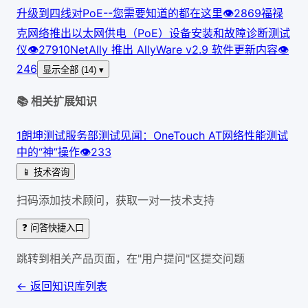
升级到四线对PoE--您需要知道的都在这里
👁
286
9
福禄
克网络推出以太网供电（PoE）设备安装和故障诊断测试
仪
👁
279
10
NetAlly 推出 AllyWare v2.9 软件更新内容
👁
246
显示全部 (14) ▾
📚 相关扩展知识
1
朗坤测试服务部测试见闻：OneTouch AT网络性能测试
中的“神”操作
👁
233
📱 技术咨询
扫码添加技术顾问，获取一对一技术支持
❓ 问答快捷入口
跳转到相关产品页面，在"用户提问"区提交问题
← 返回知识库列表