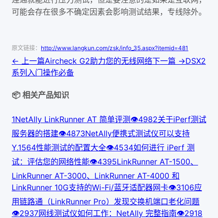
可能会存在很多不确定因素会影响测试结果，专线除外。
原文链接：
http://www.langkun.com/zsk/info_35.aspx?itemid=481
← 上一篇
Aircheck G2助力您的无线网络
下一篇 →
DSX2
系列入门操作必备
📦 相关产品知识
1
NetAlly LinkRunner AT 简单评测
👁
498
2
关于iPerf测试
服务器的搭建
👁
487
3
NetAlly便携式测试仪可以支持
Y.1564性能测试的配置大全
👁
453
4
如何进行 iPerf 测
试：评估您的网络性能
👁
439
5
LinkRunner AT-1500、
LinkRunner AT-3000、LinkRunner AT-4000 和
LinkRunner 10G支持的Wi-Fi/蓝牙适配器网卡
👁
310
6
应
用链路通（LinkRunner Pro）发现交换机端口老化问题
👁
293
7
网线测试仪如何工作：NetAlly 完整指南
👁
291
8