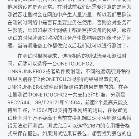
他网络设置是否正常。在测试前我们还需要注意的是因为
测试吞吐量时会在网络中产生大量流量，所以我们要确认
在测试时网络中是否有重要业务在使用，否则会对业务产
生影响，比如如果这个网络里都是监控设备的网络，那在
测试的时候就会对监控的业务产生影响导致图像卡死等问
题。当前期准备工作都做完以后我们就可以进行测试了。
在测试时根据要求，选择相应的测试流量和测试时
ONETOUCHG2
间，远端可以选择一台
、
LINKRUNNERG2
或者软件反射端，不同的远端所测得的
2
ONETOUCH
结果区别在于
台
测得的结果是双向的，
LINKRUNNER
和软件反射端测得的结果是单向的。在吞
ONETOUCHG2
3
吐量测试中
一共支持
种标准，分别是
RFC2544
GB/T26171
Y.1564
2
、
和
，前面
个最高只能支
Y.1564
持到千兆，
可以支持万兆网络的测试，在设置测
试速率时千万不要高于当前交换机端口速率否则测试会报
21671
错无法进行测试。测试完后可以选择
的专用报告格
式来保存报告。如果测试结果有丢包，想要找到丢包的位