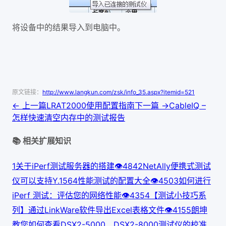
将设备中的结果导入到电脑中。
原文链接：
http://www.langkun.com/zsk/info_35.aspx?itemid=521
← 上一篇
LRAT2000使用配置指南
下一篇 →
CableIQ –
怎样快速清空内存中的测试报告
📚 相关扩展知识
1
关于iPerf测试服务器的搭建
👁
484
2
NetAlly便携式测试
仪可以支持Y.1564性能测试的配置大全
👁
450
3
如何进行
iPerf 测试：评估您的网络性能
👁
435
4
【测试小技巧系
列】通过LinkWare软件导出Excel表格文件
👁
415
5
朗坤
教您如何查看DSX2-5000、DSX2-8000测试仪的校准