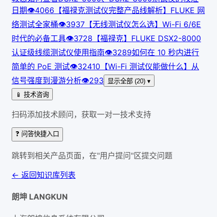
日期
👁
406
6
【福禄克测试仪完整产品线解析】FLUKE 网
络测试全家桶
👁
393
7
【无线测试仪怎么选】Wi-Fi 6/6E
时代的必备工具
👁
372
8
【福禄克】FLUKE DSX2-8000
认证级线缆测试仪使用指南
👁
328
9
如何在 10 秒内进行
简单的 PoE 测试
👁
324
10
【Wi-Fi 测试仪能做什么】从
信号强度到漫游分析
👁
293
显示全部 (20) ▾
📱 技术咨询
扫码添加技术顾问，获取一对一技术支持
❓ 问答快捷入口
跳转到相关产品页面，在"用户提问"区提交问题
← 返回知识库列表
朗坤 LANGKUN