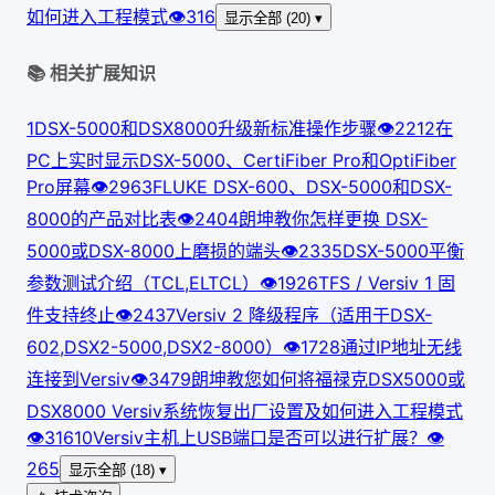
如何进入工程模式
👁
316
显示全部 (20) ▾
📚 相关扩展知识
1
DSX-5000和DSX8000升级新标准操作步骤
👁
221
2
在
PC上实时显示DSX-5000、CertiFiber Pro和OptiFiber
Pro屏幕
👁
296
3
FLUKE DSX-600、DSX-5000和DSX-
8000的产品对比表
👁
240
4
朗坤教你怎样更换 DSX-
5000或DSX-8000上磨损的端头
👁
233
5
DSX-5000平衡
参数测试介绍（TCL,ELTCL）
👁
192
6
TFS / Versiv 1 固
件支持终止
👁
243
7
Versiv 2 降级程序（适用于DSX-
602,DSX2-5000,DSX2-8000）
👁
172
8
通过IP地址无线
连接到Versiv
👁
347
9
朗坤教您如何将福禄克DSX5000或
DSX8000 Versiv系统恢复出厂设置及如何进入工程模式
👁
316
10
Versiv主机上USB端口是否可以进行扩展？
👁
265
显示全部 (18) ▾