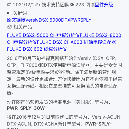
📅
2021/12/2
✍️
技术支持团队
👁
223
阅读
固件升级
🔑 关键词
原文链接
Versiv
DSX-5000
DTX
PWR
SPLY
📦 相关产品
FLUKE DSX2-5000 CH电缆分析仪
FLUKE DSX2-8000
CH电缆分析仪
FLUKE DSX-CHA003 同轴电缆适配器
FLUKE DSX-602 线缆分析仪
2016年10月下旬福禄克网络开始为Versiv (DSX, CFP,
OFP，FI-7000)和DTX使用新电源适配器，主要是受美国
监管规定(IV级电源要求)的推动。除了满足新的管理规
定，最新的设计更加合理方便快捷因为它不再依赖于经常
互换适配器线。相反它是壁挂式可互换插头的电源适配
器。
现在随产品套包发货的标准电源（美国版）型号为：
PWR-SPLY-30W
将在2016年12月31日前取代旧的型号为：Versiv-ACUN,
DTX-ACUN, DTX-ACNA新订单型号：
PWR-SPLY-