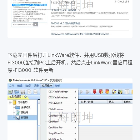
LinkWare
USB
下载完固件后打开
软件，并用
数据线将
FI3000
PC
LinkWare
连接到
上后开机，然后点击
里应用程
-FI3000-
序
软件更新