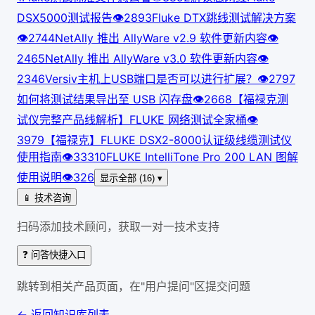
DSX5000测试报告
👁
289
3
Fluke DTX跳线测试解决方案
👁
274
4
NetAlly 推出 AllyWare v2.9 软件更新内容
👁
246
5
NetAlly 推出 AllyWare v3.0 软件更新内容
👁
234
6
Versiv主机上USB端口是否可以进行扩展？
👁
279
7
如何将测试结果导出至 USB 闪存盘
👁
266
8
【福禄克测
试仪完整产品线解析】FLUKE 网络测试全家桶
👁
397
9
【福禄克】FLUKE DSX2-8000认证级线缆测试仪
使用指南
👁
333
10
FLUKE IntelliTone Pro 200 LAN 图解
使用说明
👁
326
显示全部 (16) ▾
📱 技术咨询
扫码添加技术顾问，获取一对一技术支持
❓ 问答快捷入口
跳转到相关产品页面，在"用户提问"区提交问题
← 返回知识库列表