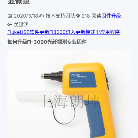
显微镜
📅
2020/3/18
✍️
技术支持团队
👁
218
阅读
固件升级
🔑 关键词
Fluke
USB
软件更新
FI3000
进入更新模式
里应用程序
FI-3000
如何升级
光纤探测专业固件